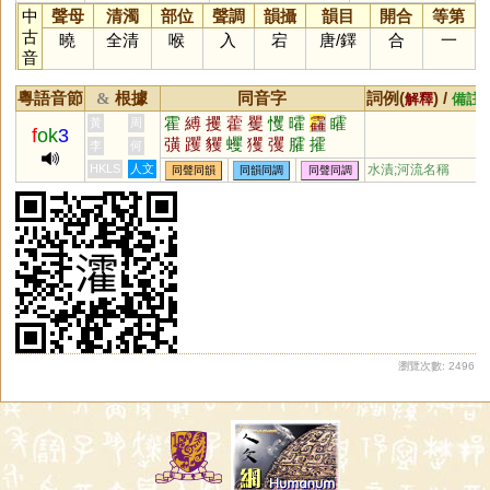
中
聲母
清濁
部位
聲調
韻攝
韻目
開合
等第
古
曉
全清
喉
入
宕
唐
/
鐸
合
一
音
粵語音節
根據
同音字
詞例(
) /
&
解釋
備註
霍
縛
攫
藿
矍
戄
曤
靃
矐
黃
周
f
ok
3
彉
躩
貜
蠼
玃
彏
臛
攉
李
何
HKLS
人文
水漬;河流名稱
同聲同韻
同韻同調
同聲同調
瀏覽次數: 2496