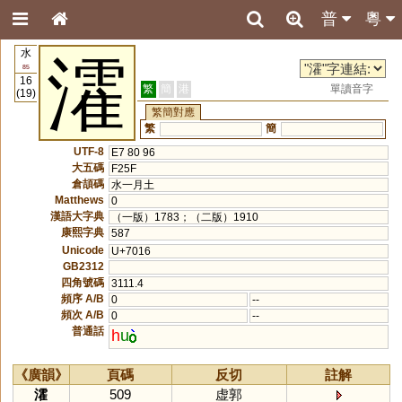
普
粵
水
瀖
85
16
繁
簡
港
單讀音字
(19)
繁簡對應
繁
簡
UTF-8
E7 80 96
大五碼
F25F
倉頡碼
水一月土
Matthews
0
漢語大字典
（一版）1783；（二版）1910
康熙字典
587
Unicode
U+7016
GB2312
四角號碼
3111.4
頻序 A/B
0
--
頻次 A/B
0
--
普通話
h
u
《廣韻》
頁碼
反切
註解
瀖
509
虚郭