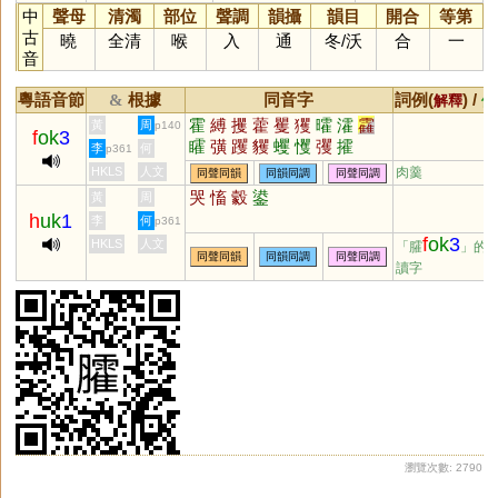
中
聲母
清濁
部位
聲調
韻攝
韻目
開合
等第
古
曉
全清
喉
入
通
冬
/
沃
合
一
音
粵語音節
根據
同音字
詞例(
) /
&
解釋
備
霍
縛
攫
藿
矍
玃
曤
瀖
靃
黃
周
p140
f
ok
3
矐
彉
躩
貜
蠼
戄
彏
攉
李
何
p361
HKLS
人文
肉羹
同聲同韻
同韻同調
同聲同調
哭
慉
豰
鍙
黃
周
h
uk
1
李
何
p361
f
ok
3
HKLS
人文
「臛
」的
同聲同韻
同韻同調
同聲同調
讀字
瀏覽次數: 2790