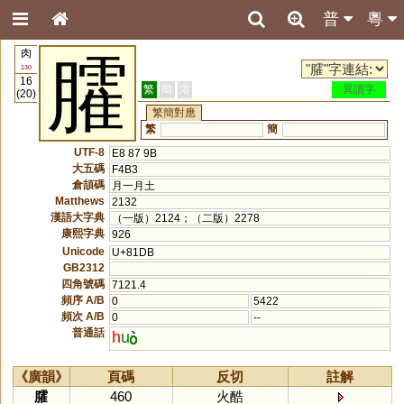
普
粵
肉
臛
130
16
繁
簡
港
異讀字
(20)
繁簡對應
繁
簡
UTF-8
E8 87 9B
大五碼
F4B3
倉頡碼
月一月土
Matthews
2132
漢語大字典
（一版）2124；（二版）2278
康熙字典
926
Unicode
U+81DB
GB2312
四角號碼
7121.4
頻序 A/B
0
5422
頻次 A/B
0
--
普通話
h
u
《廣韻》
頁碼
反切
註解
臛
460
火酷