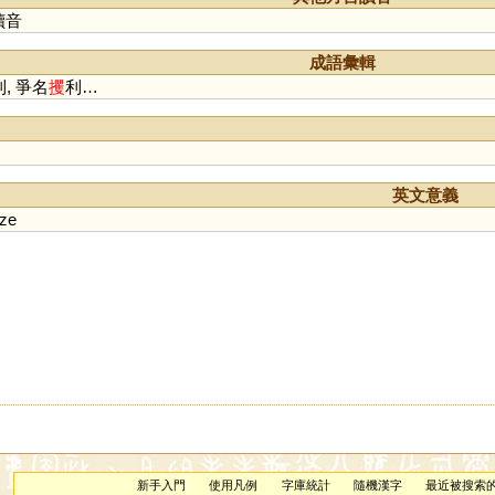
讀音
成語彙輯
利, 爭名
攫
利…
英文意義
ize
新手入門
使用凡例
字庫統計
隨機漢字
最近被搜索