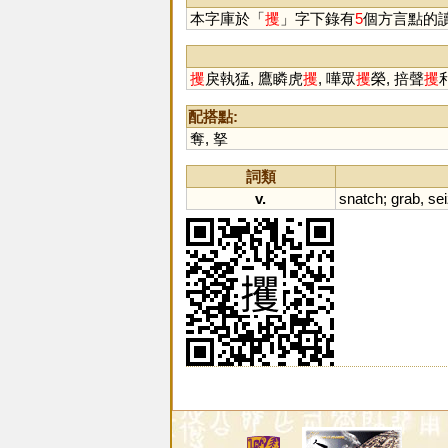
本字庫於「
攫
」字下錄有
5
個方言點的
攫
戾執猛, 鷹瞵虎
攫
, 嘩眾
攫
榮, 掊聲
攫
配搭點:
奪
,
拏
詞類
v.
snatch
;
grab
,
se