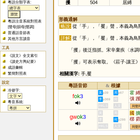
攫
504
居縛
粵語分類字表:
形義通解
粵語注音系統對照表
略說:
從「
手
」，「
矍
」聲，本義為鳥
[
聲母
|
韻母
|
聲調
]
普通話音節表
詳解:
從「
手
」，「
矍
」聲，本義為鳥
其他方言讀音
工具
「
攫
」後泛指抓。宋辛棄疾〈水調
《說文》全文索引
「
攫
」可表示奪取。《莊子‧讓王
《讀史方輿紀要》
成語彙輯
相關漢字:
手
,
矍
繁簡對照表
設定
粵語音節
根據
&
冷僻字:
霍
黃
周
p39
p67
f
ok
3
彉
李
何
p369
粵音系統:
HKLS
人文
同聲
國
黃
周
gw
ok
3
槨
李
何
p286
玃
HKLS
人文
同聲