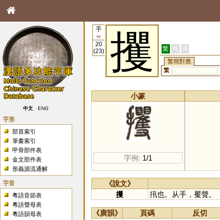
手
攫
64
20
繁
簡
港
(23)
繁簡對應
繁
小篆
中文
ENG
字形
部首索引
筆畫索引
甲骨部件表
字例:
1/1
金文部件表
形義源流通解
字音
《說文》
攫
扟也。从手，矍聲。
粵語音節表
粵語聲母表
《廣韻》
頁碼
反切
粵語韻母表