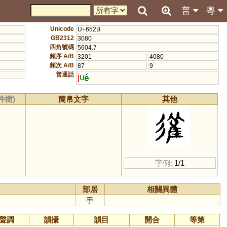
普
粵
Unicode
U+652B
GB2312
3080
四角號碼
5604.7
頻序 A/B
3201
4080
頻次 A/B
87
9
普通話
j
u
件樹)
簡帛文字
其他
字例:
1/1
部居
相關異體
手
聲調
韻攝
韻目
開合
等第