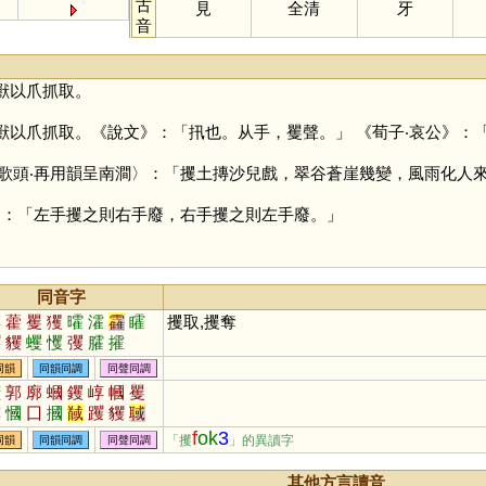
古
見
全清
牙
音
獸以爪抓取。
獸以爪抓取。《說文》：「扟也。从手，矍聲。」 《荀子‧哀公》：
歌頭‧再用韻呈南澗〉：「攫土摶沙兒戲，翠谷蒼崖幾變，風雨化人
》：「左手攫之則右手廢，右手攫之則左手廢。」
同音字
縛
藿
矍
玃
曤
瀖
靃
矐
攫取,攫奪
躩
貜
蠼
戄
彏
臛
攉
同韻
同韻同調
同聲同調
擴
郭
廓
蟈
钁
崞
幗
矍
霩
慖
囗
摑
馘
躩
貜
聝
漍
彏
彉
簂
膕
漷
墎
嘓
f
ok
3
「攫
」的異讀字
同韻
同韻同調
同聲同調
其他方言讀音