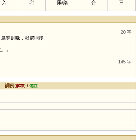
入
宕
陽
/
藥
合
三
20 字
「鳥窮則喙，獸窮則攫。」
來。」
145 字
詞例(
) /
解釋
備註