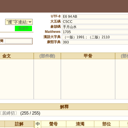
UTF-8
E6 94 AB
大五碼
C5CC
倉頡碼
手月山水
異讀字
Matthews
1705
漢語大字典
（一版）1991；（二版）2110
簡
康熙字典
393
金文
(部件樹)
甲骨
(部
解釋
〔居縛切〕
(255 / 255)
註解
中
聲母
清濁
部位