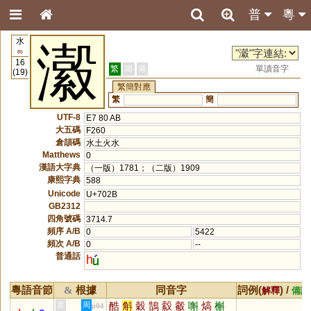
普
粵
水
瀫
85
16
繁
簡
港
單讀音字
(19)
繁簡對應
繁
簡
UTF-8
E7 80 AB
大五碼
F260
倉頡碼
水土火水
Matthews
0
漢語大字典
（一版）1781；（二版）1909
康熙字典
588
Unicode
U+702B
GB2312
四角號碼
3714.7
頻序 A/B
0
5422
頻次 A/B
0
--
普通話
h
粵語音節
根據
同音字
詞例(
) /
&
解釋
備註
酷
斛
穀
鵠
縠
觳
嘝
熇
槲
黃
周
p94