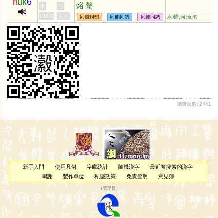
h
uk
6
焀
螜
李
何
HKLS
人文
水聲;河流名
同聲同韻
同韻同調
同聲同調
瀏覽次數: 2441
新手入門
使用凡例
字庫統計
隨機漢字
最近被搜索的漢字
鳴謝
製作單位
私隱政策
免責聲明
意見簿
（
管理員
）