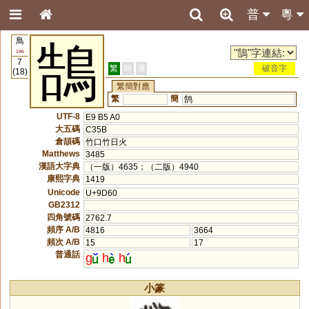
普
粵
鳥
鵠
196
7
繁
簡
港
破音字
(18)
繁簡對應
繁
簡
鹄
UTF-8
E9 B5 A0
大五碼
C35B
倉頡碼
竹口竹日火
Matthews
3485
漢語大字典
（一版）4635；（二版）4940
康熙字典
1419
Unicode
U+9D60
GB2312
四角號碼
2762.7
頻序 A/B
4816
3664
頻次 A/B
15
17
普通話
g
h
h
小篆