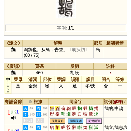
字例:
1/1
《說文》
解釋
部居
相關異體
鵠
鴻鵠也。从鳥，告聲。
〔胡沃切〕
鳥
(80 / 75)
《廣韻》
頁碼
反切
註解
鵠
460
胡沃
中
聲母
清濁
部位
聲調
韻攝
韻目
開合
等第
古
匣
全濁
喉
入
通
冬
/
沃
合
一
音
粵語音節
根據
同音字
詞例(
) /
&
解釋
備
告
谷
菊
鞠
轂
掬
穀
梮
挶
鵠的,中鵠
黃
周
p49
p209
g
uk
1
嚳
梏
鞫
瀔
麴
𦥑
牿
輂
淗
李
何
p145
p361
蘜
驧
駶
陱
濲
鋊
踘
椈
軗
HKLS
人文
同聲同韻
同韻同調
同聲同調
唃
匊
祰
蓔
蓻
趜
榖
閰
鵴
酷
斛
穀
縠
觳
嘝
熇
槲
瀫
鵠立,鵠志,鵠
黃
周
p49
p209
h
uk
6