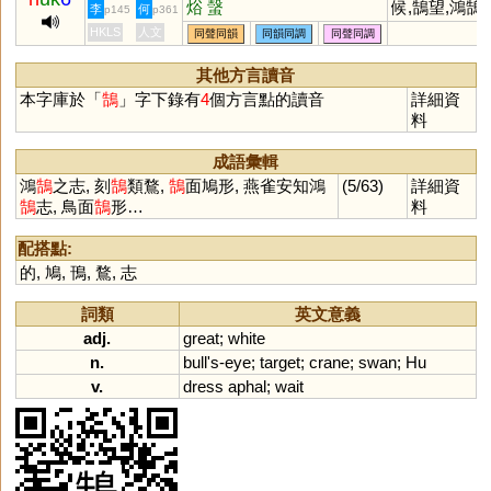
焀
螜
候,鵠望,鴻鵠,
李
何
p145
p361
鵠面鳥形
HKLS
人文
同聲同韻
同韻同調
同聲同調
其他方言讀音
本字庫於「
鵠
」字下錄有
4
個方言點的讀音
詳細資
料
成語彙輯
鴻
鵠
之志, 刻
鵠
類鶩,
鵠
面鳩形, 燕雀安知鴻
(5/63)
詳細資
鵠
志, 鳥面
鵠
形…
料
配搭點:
的
,
鳩
,
鳱
,
鶩
,
志
詞類
英文意義
adj.
great
;
white
n.
bull
'
s
-
eye
;
target
;
crane
;
swan
;
Hu
v.
dress
aphal
;
wait