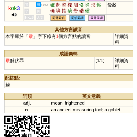
確
郝
壑
榷
涸
恪
埆
愨
愘
儉觳
黃
周
p162
k
ok
3
确
塙
搉
碻
礐
硞
礭
李
何
HKLS
人文
同聲同韻
同韻同調
同聲同調
其他方言讀音
本字庫於「
觳
」字下錄有
1
個方言點的讀音
詳細資
料
成語彙輯
觳
觫伏罪
(1/1)
詳細資
料
配搭點:
觫
詞類
英文意義
adj.
mean
;
frightened
n.
an
ancient
measuring
tool
;
a
goblet