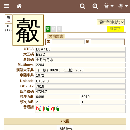
普
粵
角
觳
148
10
繁
簡
港
破音字
(17)
繁簡對應
繁
簡
UTF-8
E8 A7 B3
大五碼
EE7D
倉頡碼
土月竹弓水
Matthews
2204
漢語大字典
（一版）0028；（二版）2323
康熙字典
1072
Unicode
U+89F3
GB2312
7618
四角號碼
4724.7
頻序 A/B
6498
5019
頻次 A/B
2
1
普通話
h
j
u
q
u
小篆