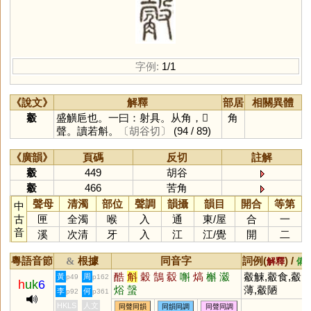
字例:
1/1
《說文》
解釋
部居
相關異體
觳
盛觵巵也。一曰：射具。从角，𣪊
角
聲。讀若斛。
〔胡谷切〕
(94 / 89)
《廣韻》
頁碼
反切
註解
觳
449
胡谷
觳
466
苦角
聲母
清濁
部位
聲調
韻攝
韻目
開合
等第
中
古
匣
全濁
喉
入
通
東
/
屋
合
一
音
溪
次清
牙
入
江
江
/
覺
開
二
粵語音節
根據
同音字
詞例(
) /
&
解釋
備
酷
斛
穀
鵠
縠
嘝
熇
槲
瀫
觳觫,觳食,觳
黃
周
p49
p162
h
uk
6
焀
螜
薄,觳陋
李
何
p92
p361
HKLS
人文
同聲同韻
同韻同調
同聲同調