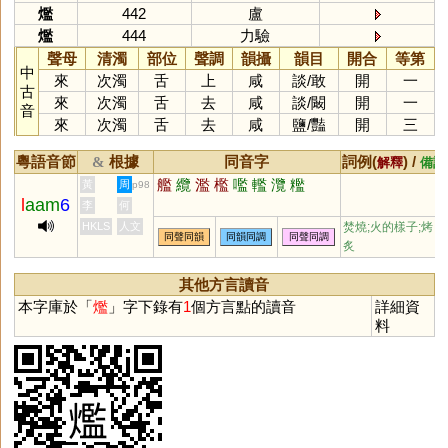
爁
442
盧
爁
444
力驗
聲母
清濁
部位
聲調
韻攝
韻目
開合
等第
中
來
次濁
舌
上
咸
談
/
敢
開
一
古
來
次濁
舌
去
咸
談
/
闞
開
一
音
來
次濁
舌
去
咸
鹽
/
豔
開
三
粵語音節
根據
同音字
詞例(
) /
&
解釋
備註
艦
纜
濫
檻
嚂
轞
灠
糮
黃
周
p98
l
aam
6
李
何
HKLS
人文
焚燒;火的樣子;烤
同聲同韻
同韻同調
同聲同調
炙
其他方言讀音
本字庫於「
爁
」字下錄有
1
個方言點的讀音
詳細資
料