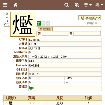
普
粵
火
爁
86
14
繁
簡
港
單讀音字
(18)
繁簡對應
繁
簡
UTF-8
E7 88 81
大五碼
EFF9
倉頡碼
火尸戈廿
Matthews
0
漢語大字典
（一版）2242；（二版）2404
康熙字典
614
Unicode
U+7201
GB2312
四角號碼
9881.7
頻序 A/B
0
5422
頻次 A/B
0
--
普通話
l
n
《廣韻》
頁碼
反切
註解
爁
332
盧敢