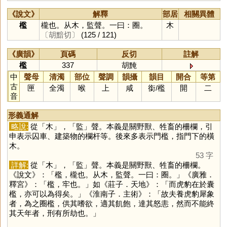
《說文》
解釋
部居
相關異體
檻
櫳也。从木，監聲。一曰：圈。
木
〔胡黯切〕
(125 / 121)
《廣韻》
頁碼
反切
註解
檻
337
胡黤
中
聲母
清濁
部位
聲調
韻攝
韻目
開合
等第
古
匣
全濁
喉
上
咸
銜
/
檻
開
二
音
形義通解
略說:
從「
木
」，「
監
」聲。本義是關野獸、牲畜的柵欄，引
申表示囚車、建築物的欄杆等。後來多表示門檻，指門下的橫
木。
53 字
詳解:
從「
木
」，「
監
」聲。本義是關野獸、牲畜的柵欄。
《說文》：「檻，櫳也。从木，監聲。一曰：圈。」《廣雅．
釋宮》：「檻，牢也。」如《莊子．天地》：「而虎豹在於囊
檻，亦可以為得矣。」《淮南子．主術》：「故夫養虎豹犀象
者，為之圈檻，供其嗜欲，適其飢飽，達其怒恚，然而不能終
其天年者，刑有所劫也。」