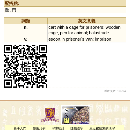
配搭點:
圈
,
門
詞類
英文意義
n.
cart
with
a
cage
for
prisoners
;
wooden
cage
,
pen
for
animal
;
balustrade
v.
escort
in
prisoner
'
s
van
;
imprison
瀏覽次數: 13294
新手入門
使用凡例
字庫統計
隨機漢字
最近被搜索的漢字