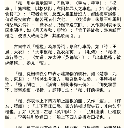
「
檻
」引申表示囚車，即檻車。《釋名．釋車》：「檻
車，上施欄檻，以格猛獸，亦囚禁罪人之車也。」如《漢書．
食貨志》：「犯者俞眾，及五人相坐皆沒入，郡國檻車鐵鎖，
傳送長安鍾官，愁苦死者什六七。」《後漢書．朱景王杜馬劉
傅堅馬列傳》：「廣不忍，乃檻車送京師。」又作動詞表示以
囚車關押，如《呂氏春秋．順說》：「管子得於魯，魯束縛而
檻之，使役人載而之齊，其謳歌而引。」
古書中以「檻檻」為象聲詞，形容行車聲。如《詩．王
風．大衣》：「大車檻檻，毳衣如菼。」《毛傳》：「檻檻，
車行聲也。」《文選．左太沖〈吳都賦〉》：「出車檻檻，被
練鏘鏘。」參見「
轞
」。
「
檻
」從柵欄義引申表示建築物的欄杆。如《楚辭．九
歌．東君》：「暾將出兮東方，照吾檻兮扶桑。」洪興祖補
注：「檻，闌也。」《漢書．楊胡朱梅云傳》：「御史將雲
下，雲攀殿檻，檻折。」顏師古注：「檻，軒前欄也。」
「
檻
」亦表示上下四方加上護板的船，又作「
艦
」。《釋
名．釋船》：「上下重床曰艦。四方施板以禦矢石，其內如牢
檻也。」如《文選．左思〈吳都賦〉》：「弘舸連舳，巨檻接
艫。」李善注引劉逵曰：「船上下四方施板者曰檻也。」
「
檻
」還表示門下的橫木，即門檻，乃後起義。如唐代杜