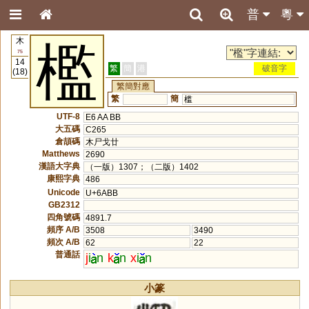
普
粵
木
檻
75
14
繁
簡
港
破音字
(18)
繁簡對應
繁
簡
槛
UTF-8
E6 AA BB
大五碼
C265
倉頡碼
木尸戈廿
Matthews
2690
漢語大字典
（一版）1307；（二版）1402
康熙字典
486
Unicode
U+6ABB
GB2312
四角號碼
4891.7
頻序 A/B
3508
3490
頻次 A/B
62
22
普通話
j
i
n
k
n
x
i
n
小篆