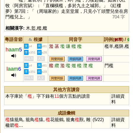
牧〈阿房宮賦〉：「直欄橫檻，多於九土之城郭。」《紅樓
夢》第7回：「（周瑞家的）走至堂屋，只見小丫頭豐兒坐在房
門檻兒上。」
704 字
相關漢字:
木
,
監
,
轞
,
艦
粵語音節
根據
同音字
詞例(
) /
&
解釋
備
濫
菡
壏
豏
轞
糮
檻羊,檻阱,檻
黃
周
p4
p81
h
aam
5
李
何
p351
p28
HKLS
人文
同聲同韻
同韻同調
同聲同調
艦
纜
濫
嚂
爁
轞
灠
糮
門檻
黃
周
p4
p81
l
aam
6
李
何
p351
p29
HKLS
人文
同聲同韻
同韻同調
同聲同調
其他方言讀音
本字庫於「
檻
」字下錄有
11
個方言點的讀音
詳細資
料
成語彙輯
檻
猿籠鳥, 籠鳥
檻
猿,
檻
花籠鶴, 籠禽
檻
獸, 雕
(5/22)
詳細資
楹碧
檻
…
料