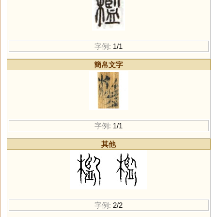
字例:
1/1
簡帛文字
字例:
1/1
其他
字例:
2/2