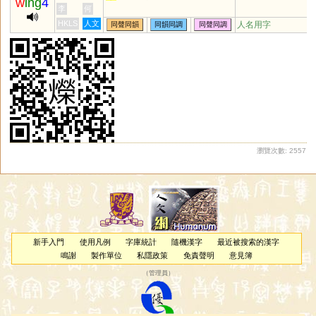
w
ing
4
李
何
HKLS
人文
人名用字
同聲同韻
同韻同調
同聲同調
瀏覽次數: 2557
新手入門
使用凡例
字庫統計
隨機漢字
最近被搜索的漢字
鳴謝
製作單位
私隱政策
免責聲明
意見簿
（
管理員
）