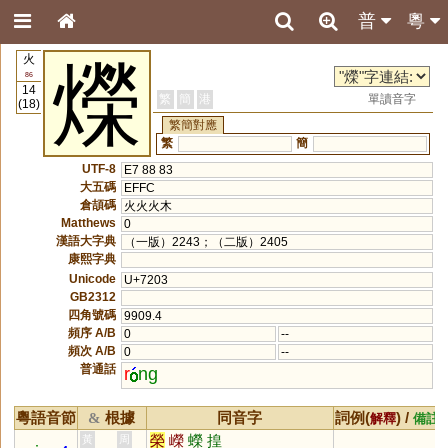
普
粵
火
爃
86
14
繁
簡
港
單讀音字
(18)
繁簡對應
繁
簡
UTF-8
E7 88 83
大五碼
EFFC
倉頡碼
火火火木
Matthews
0
漢語大字典
（一版）2243；（二版）2405
康熙字典
Unicode
U+7203
GB2312
四角號碼
9909.4
頻序 A/B
0
--
頻次 A/B
0
--
普通話
r
ng
粵語音節
根據
同音字
詞例(
) /
&
解釋
備註
榮
嶸
蠑
揘
黃
周