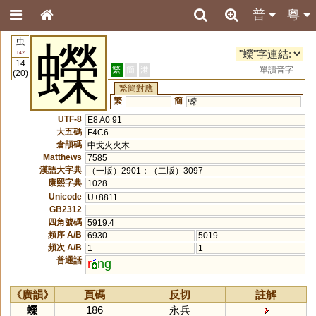
普
粵
虫
蠑
142
14
繁
簡
港
單讀音字
(20)
繁簡對應
繁
簡
蝾
UTF-8
E8 A0 91
大五碼
F4C6
倉頡碼
中戈火火木
Matthews
7585
漢語大字典
（一版）2901；（二版）3097
康熙字典
1028
Unicode
U+8811
GB2312
四角號碼
5919.4
頻序 A/B
6930
5019
頻次 A/B
1
1
普通話
r
ng
《廣韻》
頁碼
反切
註解
蠑
186
永兵