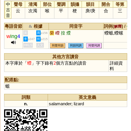
中
聲母
清濁
部位
聲調
韻攝
韻目
開合
等第
古
云
次濁
喉
平
梗
庚
/
庚
合
三
音
粵語音節
根據
同音字
詞例(
) /
&
解釋
備
榮
嶸
揘
爃
蠑螈,蠑螺
黃
周
p156
w
ing
4
李
何
p247
p215
HKLS
人文
同聲同韻
同韻同調
同聲同調
其他方言讀音
本字庫於「
蠑
」字下錄有
2
個方言點的讀音
詳細資
料
配搭點:
螈
詞類
英文意義
n.
salamander
;
lizard