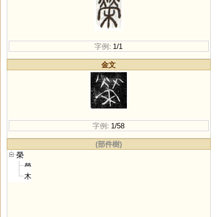
字例:
1/1
金文
字例:
1/58
(部件樹)
榮
𤇾
木