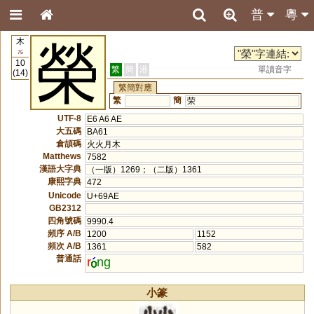
普
粵
木
榮
75
10
繁
簡
港
單讀音字
(14)
繁簡對應
繁
簡
荣
UTF-8
E6 A6 AE
大五碼
BA61
倉頡碼
火火月木
Matthews
7582
漢語大字典
（一版）1269；（二版）1361
康熙字典
472
Unicode
U+69AE
GB2312
四角號碼
9990.4
頻序 A/B
1200
1152
頻次 A/B
1361
582
普通話
r
ng
小篆