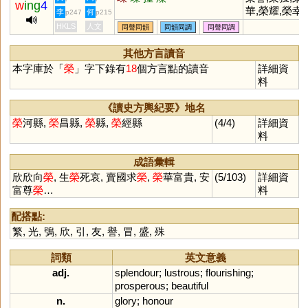
w
ing
4
華,榮耀,榮幸,
李
何
p247
p215
榮華富貴,光
HKLS
人文
同聲同韻
同韻同調
同聲同調
其他方言讀音
本字庫於「
榮
」字下錄有
18
個方言點的讀音
詳細資
料
《讀史方輿紀要》地名
榮
河縣,
榮
昌縣,
榮
縣,
榮
經縣
(4/4)
詳細資
料
成語彙輯
欣欣向
榮
, 生
榮
死哀, 賣國求
榮
,
榮
華富貴, 安
(5/103)
詳細資
富尊
榮
…
料
配搭點:
繁
,
光
,
鴞
,
欣
,
引
,
友
,
譽
,
冒
,
盛
,
殊
詞類
英文意義
adj.
splendour
;
lustrous
;
flourishing
;
prosperous
;
beautiful
n.
glory
;
honour