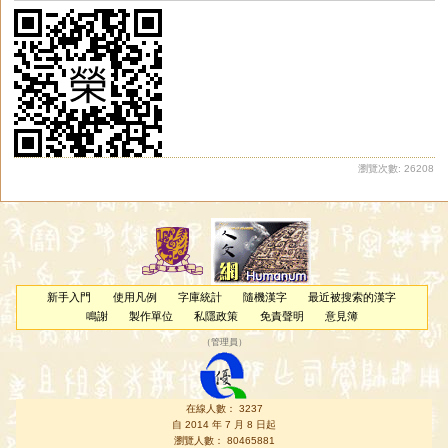
瀏覽次數: 26208
新手入門
使用凡例
字庫統計
隨機漢字
最近被搜索的漢字
鳴謝
製作單位
私隱政策
免責聲明
意見簿
（
管理員
）
在線人數： 3237
自 2014 年 7 月 8 日起
瀏覽人數： 80465881