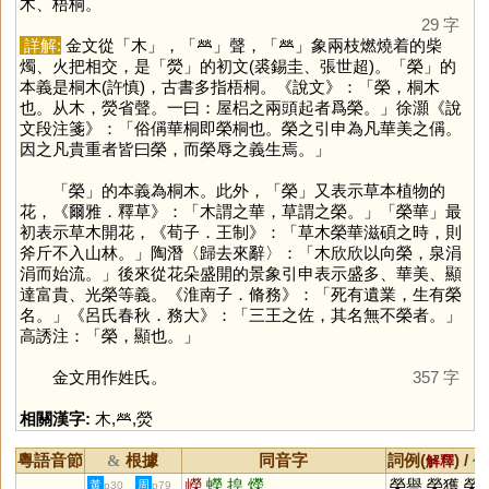
木、梧桐。
29 字
詳解:
金文從「
木
」，「
𤇾
」聲，「
𤇾
」象兩枝燃燒着的柴
燭、火把相交，是「
熒
」的初文(裘錫圭、張世超)。「
榮
」的
本義是桐木(許慎)，古書多指梧桐。《說文》：「榮，桐木
也。从木，熒省聲。一曰：屋梠之兩頭起者爲榮。」徐灝《說
文段注箋》：「俗偁華桐即榮桐也。榮之引申為凡華美之偁。
因之凡貴重者皆曰榮，而榮辱之義生焉。」
「
榮
」的本義為桐木。此外，「
榮
」又表示草本植物的
花，《爾雅．釋草》：「木謂之華，草謂之榮。」「榮華」最
初表示草木開花，《荀子．王制》：「草木榮華滋碩之時，則
斧斤不入山林。」陶潛〈歸去來辭〉：「木欣欣以向榮，泉涓
涓而始流。」後來從花朵盛開的景象引申表示盛多、華美、顯
達富貴、光榮等義。《淮南子．脩務》：「死有遺業，生有榮
名。」《呂氏春秋．務大》：「三王之佐，其名無不榮者。」
高誘注：「榮，顯也。」
金文用作姓氏。
357 字
相關漢字:
木
,
𤇾
,
熒
粵語音節
根據
同音字
詞例(
) /
&
解釋
備
嶸
蠑
揘
爃
榮譽,榮獲,榮
黃
周
p30
p79