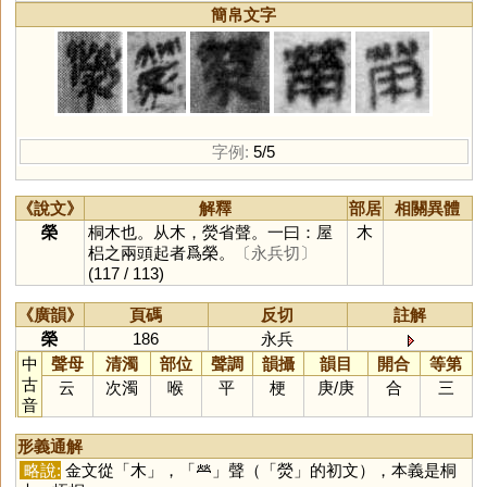
簡帛文字
字例:
5/5
《說文》
解釋
部居
相關異體
榮
桐木也。从木，熒省聲。一曰：屋
木
梠之兩頭起者爲榮。
〔永兵切〕
(117 / 113)
《廣韻》
頁碼
反切
註解
榮
186
永兵
中
聲母
清濁
部位
聲調
韻攝
韻目
開合
等第
古
云
次濁
喉
平
梗
庚
/
庚
合
三
音
形義通解
略說:
金文從「
木
」，「
𤇾
」聲（「
熒
」的初文），本義是桐