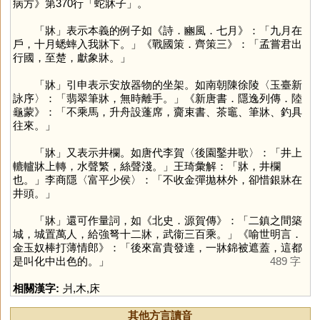
病方》第370行「蛇牀子」。
「
牀
」表示本義的例子如《詩．豳風．七月》：「九月在
戶，十月蟋蟀入我牀下。」《戰國策．齊策三》：「孟嘗君出
行國，至楚，獻象牀。」
「
牀
」引申表示安放器物的坐架。如南朝陳徐陵〈玉臺新
詠序〉：「翡翠筆牀，無時離手。」《新唐書．隱逸列傳．陸
龜蒙》：「不乘馬，升舟設蓬席，齎束書、茶竈、筆牀、釣具
往來。」
「
牀
」又表示井欄。如唐代李賀〈後園鑿井歌〉：「井上
轆轤牀上轉，水聲繁，絲聲淺。」王琦彙解：「牀，井欄
也。」李商隱〈富平少侯〉：「不收金彈拋林外，卻惜銀牀在
井頭。」
「
牀
」還可作量詞，如《北史．源賀傳》：「二鎮之間築
城，城置萬人，給強弩十二牀，武衞三百乘。」《喻世明言．
金玉奴棒打薄情郎》：「後來富貴發達，一牀錦被遮蓋，這都
是叫化中出色的。」
489 字
相關漢字:
爿
,
木
,
床
其他方言讀音