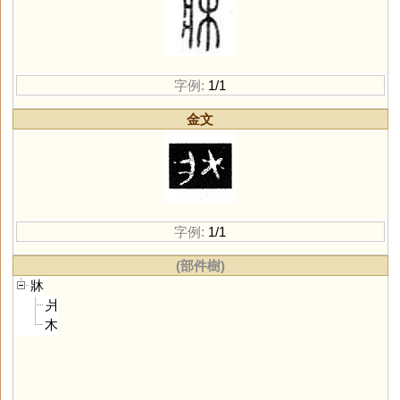
字例:
1/1
金文
字例:
1/1
(部件樹)
牀
爿
木