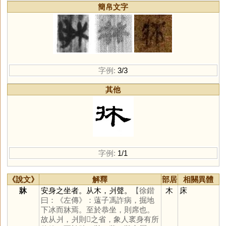
簡帛文字
字例:
3/3
其他
字例:
1/1
《說文》
解釋
部居
相關異體
牀
安身之坐者。从木，爿聲。
【徐鍇
木
床
曰：《左傳》：薳子馮詐病，掘地
下冰而牀焉。至於恭坐，則席也。
故从爿，爿則𤕫之省，象人衺身有所