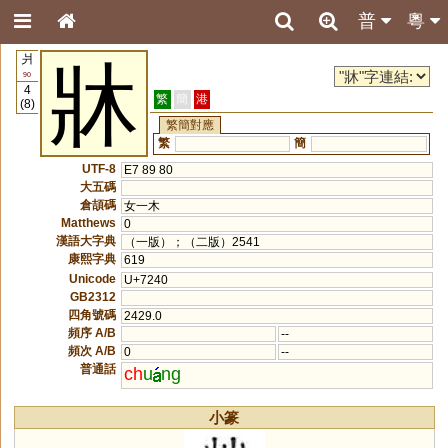
普
粵
爿
牀
90
4
繁
簡
港
(8)
繁簡對應
繁
簡
UTF-8
E7 89 80
大五碼
倉頡碼
女一木
Matthews
0
漢語大字典
（一版）；（二版）2541
康熙字典
619
Unicode
U+7240
GB2312
四角號碼
2429.0
頻序 A/B
--
頻次 A/B
0
--
普通話
ch
u
ng
小篆