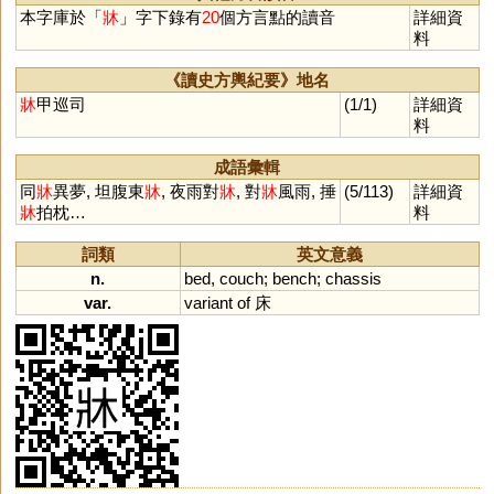
本字庫於「
牀
」字下錄有
20
個方言點的讀音
詳細資
料
《讀史方輿紀要》地名
牀
甲巡司
(1/1)
詳細資
料
成語彙輯
同
牀
異夢, 坦腹東
牀
, 夜雨對
牀
, 對
牀
風雨, 捶
(5/113)
詳細資
牀
拍枕…
料
詞類
英文意義
n.
bed
,
couch
;
bench
;
chassis
var.
variant
of
床