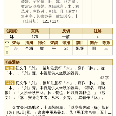
倚箸。至於牆、壯、戕、狀之屬，
並當从牀省聲。李陽冰言：木，右
爲片，左爲爿，音牆。且《說文》
無爿字，其書亦異，故知其妄。】
〔仕莊切〕
(121 / 117)
《廣韻》
頁碼
反切
註解
牀
176
士莊
中
聲母
清濁
部位
聲調
韻攝
韻目
開合
等第
古
崇
全濁
齒
平
宕
陽
/
陽
開
三
音
形義通解
略說:
初文作「
爿
」，後加注意符「
木
」，寫作「
牀
」。從
「
木
」，「
爿
」聲。本義是供人坐臥的器具。
43 字
詳解:
初文作「
爿
」，後加注意符「
木
」，寫作「
牀
」。從
「
木
」，「
爿
」聲。本義是供人坐臥的器具。《釋名．釋牀
帳》：「人所坐臥曰牀。牀，裝也，所以自裝載也。」《說
文》：「牀，安身之坐者。从木，爿聲。」異體作「
床
」。
金文疑用為地名，十四㭉銅犀：「牀麀嗇夫䣄（徐）戠靭
（製）[倝目]器。」帛書中用為藥名，見《馬王堆帛書．五十二