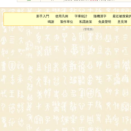
新手入門
使用凡例
字庫統計
隨機漢字
最近被搜索
鳴謝
製作單位
私隱政策
免責聲明
意見簿
（
管理員
）