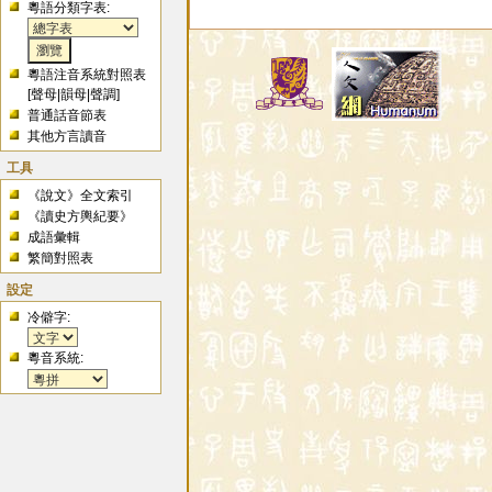
粵語分類字表:
粵語注音系統對照表
[
聲母
|
韻母
|
聲調
]
普通話音節表
其他方言讀音
工具
《說文》全文索引
《讀史方輿紀要》
成語彙輯
繁簡對照表
設定
冷僻字:
粵音系統: