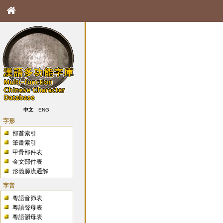
中文
ENG
字形
部首索引
筆畫索引
甲骨部件表
金文部件表
形義源流通解
字音
粵語音節表
粵語聲母表
粵語韻母表