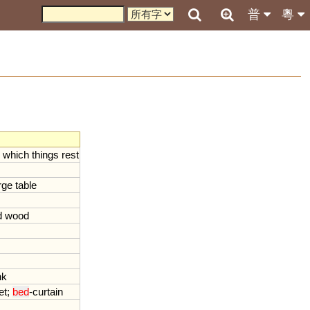
普
粵
which
things
rest
rge
table
d
wood
nk
et
;
bed
-
curtain