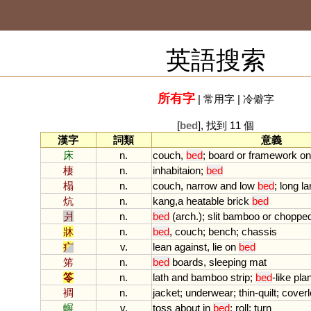
英語搜索
所有字
|
常用字
|
冷僻字
[
bed
], 找到 11 個
漢字
詞類
意義
床
n.
couch
,
bed
;
board
or
framework
on
棲
n.
inhabitaion
;
bed
榻
n.
couch
,
narrow
and
low
bed
;
long
la
炕
n.
kang
,
a
heatable
brick
bed
爿
n.
bed
(
arch
.);
slit
bamboo
or
choppe
牀
n.
bed
,
couch
;
bench
;
chassis
疒
v.
lean
against
,
lie
on
bed
笫
n.
bed
boards
,
sleeping
mat
笭
n.
lath
and
bamboo
strip
;
bed
-
like
pla
裯
n.
jacket
;
underwear
;
thin
-
quilt
;
coverl
輾
v.
toss
about
in
bed
;
roll
;
turn