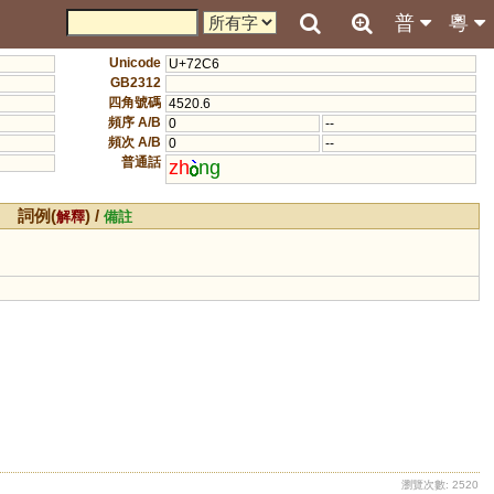
普
粵
Unicode
U+72C6
GB2312
四角號碼
4520.6
頻序 A/B
0
--
頻次 A/B
0
--
普通話
zh
ng
詞例(
) /
解釋
備註
瀏覽次數: 2520