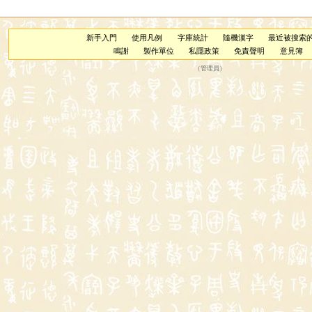
新手入門
使用凡例
字庫統計
隨機漢字
最近被搜索
鳴謝
製作單位
私隱政策
免責聲明
意見簿
（
管理員
）