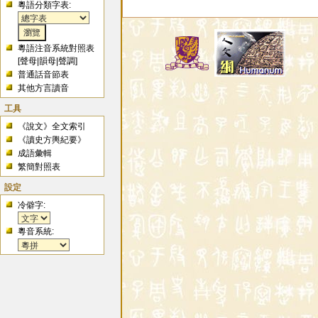
粵語分類字表:
粵語注音系統對照表
[
聲母
|
韻母
|
聲調
]
普通話音節表
其他方言讀音
工具
《說文》全文索引
《讀史方輿紀要》
成語彙輯
繁簡對照表
設定
冷僻字:
粵音系統: