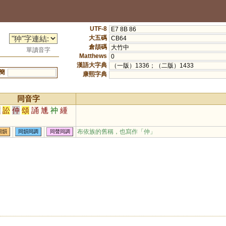
UTF-8
E7 8B 86
大五碼
CB64
倉頡碼
大竹中
單讀音字
Matthews
0
漢語大字典
（一版）1336；（二版）1433
簡
康熙字典
同音字
重
訟
仲
頌
誦
尰
祌
緟
布依族的舊稱，也寫作「仲」
同韻
同韻同調
同聲同調