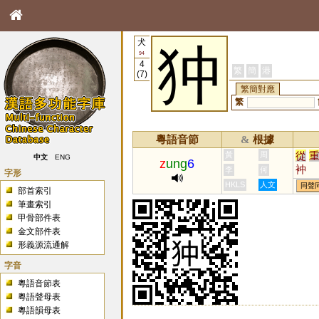
犬
狆
94
4
繁
簡
港
(7)
繁簡對應
繁
粵語音節
根據
&
從
黃
周
中文
ENG
z
ung
6
衶
李
何
字形
HKLS
人文
同聲
部首索引
筆畫索引
甲骨部件表
金文部件表
形義源流通解
字音
粵語音節表
粵語聲母表
粵語韻母表