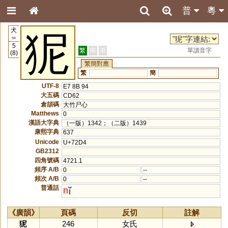
普
粵
犬
狔
94
5
繁
簡
港
單讀音字
(8)
繁簡對應
繁
簡
UTF-8
E7 8B 94
大五碼
CD62
倉頡碼
大竹尸心
Matthews
0
漢語大字典
（一版）1342；（二版）1439
康熙字典
637
Unicode
U+72D4
GB2312
四角號碼
4721.1
頻序 A/B
0
--
頻次 A/B
0
--
普通話
n
《廣韻》
頁碼
反切
註解
狔
246
女氏