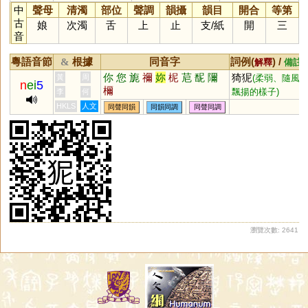
中
聲母
清濁
部位
聲調
韻攝
韻目
開合
等第
古
娘
次濁
舌
上
止
支
/
紙
開
三
音
粵語音節
根據
同音字
詞例(
) /
&
解釋
備註
你
您
旎
禰
妳
柅
苨
馜
隬
猗狔
黃
周
(柔弱、隨風
n
ei
5
檷
飄揚的樣子)
李
何
HKLS
人文
同聲同韻
同韻同調
同聲同調
瀏覽次數: 2641