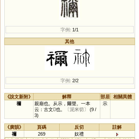
字例:
1/1
其他
字例:
2/2
《說文新附》
解釋
部居
相關異體
禰
親廟也。从示，爾聲。一本
示
云：古文𥜬也。
〔泥米切〕
(9 /
3)
《廣韻》
頁碼
反切
註解
禰
269
奴禮