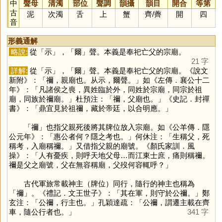
中
聲母
清濁
部位
聲調
韻攝
韻目
開合
等第
古
泥
次濁
舌
上
蟹
齊
/
薺
開
四
音
形義通解
略說:
從「
示
」，「
爾
」聲。本義是奉祀亡父的宗廟。
21 字
詳解:
從「
示
」，「
爾
」聲。本義是奉祀亡父的宗廟。《說文
新附》：「禰，親廟也。从示，爾聲。」如《左傳．襄公十二
年》：「凡諸侯之喪，異姓臨於外，同姓於宗廟，同宗於祖
廟，同族於禰廟。」杜預注：「禰，父廟也。」《史記．封禪
書》：「鼎宜見於祖禰，藏於帝廷，以合明應。」
「
禰
」也指父親死後將其牌位放入宗廟。如《公羊傳．隱
公元年》：「惠公者何？隱之考也。」何休注：「生稱父，死
稱考，入廟稱禰。」又借指父親的廟號。《顏氏家訓．風
操》：「人有憂疾，則呼天地父母…而江東士庶，痛則稱禰。
禰是父之廟號，父在無容稱廟，父歿何容輒呼？」
古代軍旅常載神主（牌位）同行，隨行的神主也稱為
「
禰
」。《禮記．文王世子》：「其在軍，則守於公禰。」鄭
玄注：「公禰，行主也。」孔穎達疏：「公禰，謂遷主載在齊
車，隨公行者也。」
341 字