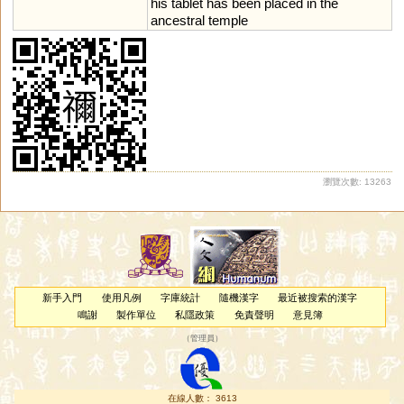
his
tablet
has
been
placed
in
the
ancestral
temple
瀏覽次數: 13263
新手入門
使用凡例
字庫統計
隨機漢字
最近被搜索的漢字
鳴謝
製作單位
私隱政策
免責聲明
意見簿
（
管理員
）
在線人數： 3613