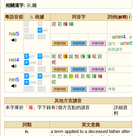
相關漢字:
示
,
爾
粵語音節
根據
同音字
詞例(
) /
&
解釋
備
泥
苨
檷
鑈
黃
周
李
何
p66
n
ai
5
n
ei
4
HKLS
人文
「禰
」的
n
ei
5
同聲同韻
同韻同調
同聲同調
讀字;「禰
的異讀字
呢
尼
彌
妮
怩
獼
瀰
屔
跜
黃
周
p20
p120
n
ei
4
秜
李
何
p348
HKLS
人文
姓氏
同聲同韻
同韻同調
同聲同調
你
您
旎
妳
柅
苨
馜
隬
檷
黃
周
p20
p120
n
ei
5
狔
李
何
p348
HKLS
人文
考廟
同聲同韻
同韻同調
同聲同調
其他方言讀音
本字庫於「
禰
」字下錄有
2
個方言點的讀音
詳細資
料
詞類
英文意義
n.
a
term
applied
to
a
deceased
father
after