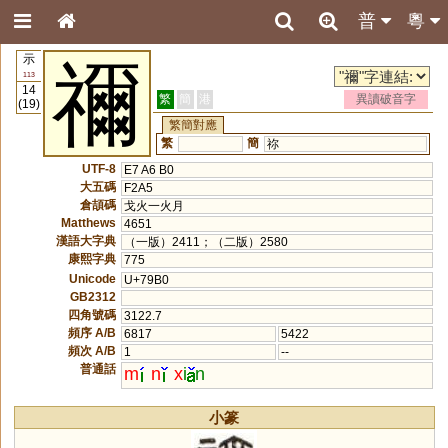
普
粵
示
禰
113
14
繁
簡
港
異讀破音字
(19)
繁簡對應
繁
簡
祢
UTF-8
E7 A6 B0
大五碼
F2A5
倉頡碼
戈火一火月
Matthews
4651
漢語大字典
（一版）2411；（二版）2580
康熙字典
775
Unicode
U+79B0
GB2312
四角號碼
3122.7
頻序 A/B
6817
5422
頻次 A/B
1
--
普通話
m
n
x
i
n
小篆