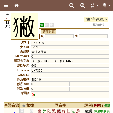
普
粵
犬
獙
94
12
繁
簡
港
單讀音字
(15)
繁簡對應
繁
簡
UTF-8
E7 8D 99
大五碼
E67E
倉頡碼
大竹火月大
Matthews
0
漢語大字典
（一版）1368；（二版）1465
康熙字典
646
Unicode
U+7359
GB2312
四角號碼
4824.0
頻序 A/B
0
--
頻次 A/B
0
--
普通話
b
粵語音節
根據
同音字
詞例(
) /
&
解釋
備註
幣
弊
陛
斃
敝
稗
梐
狴
薜
獙獙
黃
周
(傳說中的異