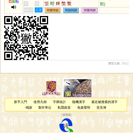
b
ai
6
坒
蜌
粺
獘
鷩
獸)
李
何
HKLS
人文
同聲同韻
同韻同調
同聲同調
瀏覽次數: 2511
新手入門
使用凡例
字庫統計
隨機漢字
最近被搜索的漢字
鳴謝
製作單位
私隱政策
免責聲明
意見簿
（
管理員
）