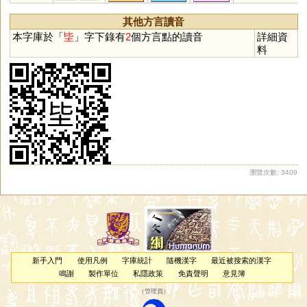
其他方言讀音
本字庫於「
坒
」字下錄有
2
個方言點的讀音
詳細資
料
瀏覽次數: 3409
新手入門
使用凡例
字庫統計
隨機漢字
最近被搜索的漢字
鳴謝
製作單位
私隱政策
免責聲明
意見簿
（
管理員
）