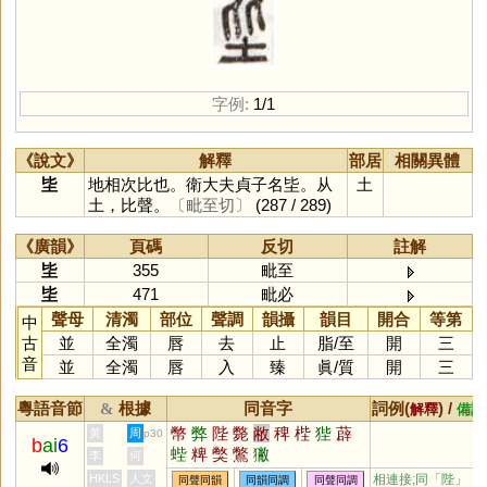
字例:
1/1
《說文》
解釋
部居
相關異體
坒
地相次比也。衛大夫貞子名坒。从
土
土，比聲。
〔毗至切〕
(287 / 289)
《廣韻》
頁碼
反切
註解
坒
355
毗至
坒
471
毗必
聲母
清濁
部位
聲調
韻攝
韻目
開合
等第
中
古
並
全濁
唇
去
止
脂
/
至
開
三
音
並
全濁
唇
入
臻
眞
/
質
開
三
粵語音節
根據
同音字
詞例(
) /
&
解釋
備註
幣
弊
陛
斃
敝
稗
梐
狴
薜
黃
周
p30
b
ai
6
蜌
粺
獘
鷩
獙
李
何
HKLS
人文
相連接;同「
陛
」
同聲同韻
同韻同調
同聲同調