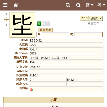
普
粵
土
坒
32
4
繁
簡
港
單讀音字
(7)
繁簡對應
繁
簡
UTF-8
E5 9D 92
大五碼
CAAF
倉頡碼
心心土
Matthews
5078
漢語大字典
（一版）0422；（二版）453
康熙字典
154
Unicode
U+5752
GB2312
四角號碼
2110.4
頻序 A/B
0
5422
頻次 A/B
0
--
普通話
b
小篆