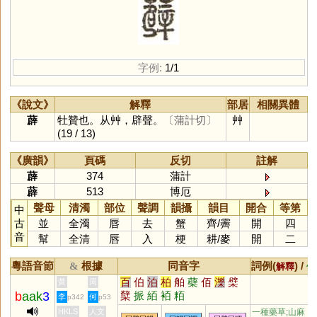
字例:
1/1
《說文》
解釋
部居
相關異體
薜
牡贊也。从艸，辟聲。
〔蒲計切〕
艸
(19 / 13)
《廣韻》
頁碼
反切
註解
薜
374
蒲計
薜
513
博厄
聲母
清濁
部位
聲調
韻攝
韻目
開合
等第
中
古
並
全濁
唇
去
蟹
齊
/
霽
開
四
音
幫
全清
唇
入
梗
耕
/
麥
開
二
粵語音節
根據
同音字
詞例(
) /
&
解釋
備
百
伯
泊
柏
舶
蘗
佰
濼
檗
黃
周
b
aak
3
櫱
挀
絔
袹
粨
李
何
p342
p53
HKLS
人文
一種藥草;山麻，