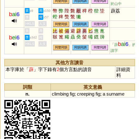
同聲同韻
同韻同調
同聲同調
於山中
幣
弊
陛
斃
敝
稗
梐
狴
坒
薜荔
黃
周
p9
p150
b
ai
6
蜌
粺
獘
鷩
獙
李
何
p57
HKLS
人文
同聲同韻
同韻同調
同聲同調
比
被
備
避
辟
鼻
匕
憊
蓖
黃
周
鞁
篦
糒
贔
奰
髲
犕
鎞
簰
b
ei
6
李
何
p342
襣
骳
箄
b
ai
6
HKLS
人文
「薜
」的
同聲同韻
同韻同調
同聲同調
讀字
其他方言讀音
本字庫於「
薜
」字下錄有
2
個方言點的讀音
詳細資
料
詞類
英文意義
n.
climbing
fig
;
creeping
fig
;
a
surname