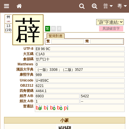
普
粵
艸
薜
140
13
繁
簡
港
異讀破音字
(19)
繁簡對應
繁
簡
UTF-8
E8 96 9C
大五碼
C1A3
倉頡碼
廿尸口十
Matthews
0
漢語大字典
（一版）3308；（二版）3527
康熙字典
989
Unicode
U+859C
GB2312
6221
四角號碼
4464.1
頻序 A/B
6903
5422
頻次 A/B
1
--
普通話
b
i
b
b
b
p
小篆