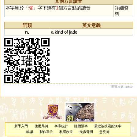
其他方言讀音
本字庫於「
瓘
」字下錄有
1
個方言點的讀音
詳細資
料
詞類
英文意義
n.
a
kind
of
jade
瀏覽次數: 4949
新手入門
使用凡例
字庫統計
隨機漢字
最近被搜索的漢字
鳴謝
製作單位
私隱政策
免責聲明
意見簿