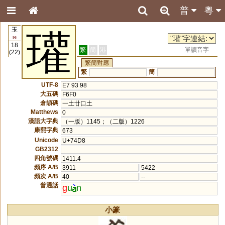
普
粵
玉
瓘
96
18
繁
簡
港
單讀音字
(22)
繁簡對應
繁
簡
UTF-8
E7 93 98
大五碼
F6F0
倉頡碼
一土廿口土
Matthews
0
漢語大字典
（一版）1145；（二版）1226
康熙字典
673
Unicode
U+74D8
GB2312
四角號碼
1411.4
頻序 A/B
3911
5422
頻次 A/B
40
--
普通話
g
u
n
小篆