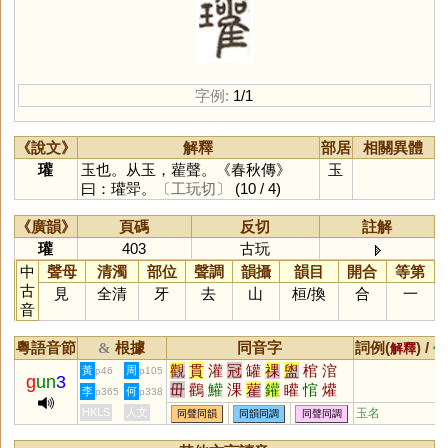
字例:
1/1
《說文》
解釋
部居
相關異體
瓘
玉也。从玉，雚聲。《春秋傳》
玉
曰：瓘斝。
〔工玩切〕
(10 / 4)
《廣韻》
頁碼
反切
註解
瓘
403
古玩
中
聲母
清濁
部位
聲調
韻攝
韻目
開合
等第
古
見
全清
牙
去
山
桓
/
換
合
一
音
粵語音節
根據
同音字
詞例(
) /
&
解釋
備
觀
貫
灌
冠
罐
祼
盥
棺
涫
黃
周
p46
p105
g
un
3
毌
鸛
鱹
淉
雚
鑵
矔
悺
爟
李
何
p365
p338
HKLS
人文
玉名
同聲同韻
同韻同調
同聲同調