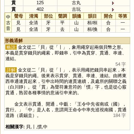
貫
125
古丸
貫
402
古玩
聲母
清濁
部位
聲調
韻攝
韻目
開合
等第
中
古
見
全清
牙
平
山
桓
/
桓
合
一
音
見
全清
牙
去
山
桓
/
換
合
一
形義通解
略說:
金文從二「
貝
」從「
丨
」，象用繩穿起兩個貝幣之形。
本義是貫穿錢貝的繩索，即錢串，引申為貫穿、貫通、串連、
連結。
54 字
詳解:
金文從二「
貝
」從「
丨
」，表示用繩把錢貝串起來，本
義是穿錢貝的繩。後來表示貫穿、貫通、串連、連結。由將東
西串通連貫起來，引申出時間的連貫連續，及處所的關聯之義
（白川靜）。從「
貫
」為聲符兼意符的「
慣
」字，也是從心竅
貫通，熟習各種事情的意涵引申來的。
金文表示貫通、開通，中甗：「王令中先省南或（國），
貫行。」「
中
」是人名，意謂周王命令中率先巡視南國，貫通
道路（裘錫圭）。
184 字
相關漢字:
貝
,
丨
,
慣
,
中