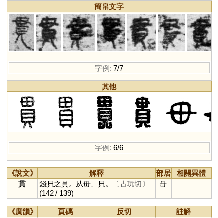
簡帛文字
字例:
7/7
其他
字例:
6/6
《說文》
解釋
部居
相關異體
貫
錢貝之貫。从毌、貝。
〔古玩切〕
毌
(142 / 139)
《廣韻》
頁碼
反切
註解