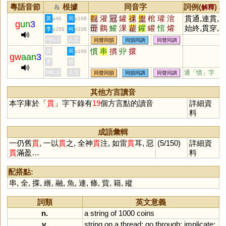
粵語音節
根據
同音字
詞例(
) /
&
解釋
觀
灌
冠
罐
祼
盥
棺
瓘
涫
貫通,連貫,
黃
周
p46
p168
g
un
3
毌
鸛
鱹
淉
雚
鑵
矔
悺
爟
始終,貫穿,
李
何
p289
p338
貫注
HKLS
人文
同聲同韻
同韻同調
同聲同調
慣
串
摜
丱
擐
黃
周
p168
gw
aan
3
李
何
HKLS
人文
通「慣」字
同聲同韻
同韻同調
同聲同調
其他方言讀音
本字庫於「
貫
」字下錄有
19
個方言點的讀音
詳細資
料
成語彙輯
一仍舊
貫
, 一以
貫
之, 全神
貫
注, 如雷
貫
耳, 惡
(5/150)
詳細資
貫
滿盈…
料
配搭點:
串
,
全
,
揲
,
緪
,
融
,
魚
,
連
,
條
,
貲
,
籍
,
縱
詞類
英文意義
n.
a
string
of
1000
coins
v.
string
on
a
thread
;
go
through
;
implicate
;