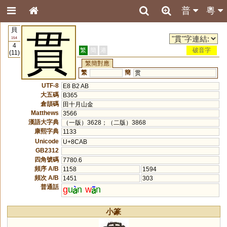
普
粵
貝
貫
154
4
繁
簡
港
破音字
(11)
繁簡對應
繁
簡
贯
UTF-8
E8 B2 AB
大五碼
B365
倉頡碼
田十月山金
Matthews
3566
漢語大字典
（一版）3628；（二版）3868
康熙字典
1133
Unicode
U+8CAB
GB2312
四角號碼
7780.6
頻序 A/B
1158
1594
頻次 A/B
1451
303
普通話
g
u
n
w
n
小篆