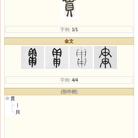
字例:
1/1
金文
字例:
4/4
(部件樹)
貫
丨
貝