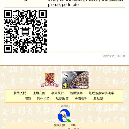
pierce
;
perforate
瀏覽次數: 16020
新手入門
使用凡例
字庫統計
隨機漢字
最近被搜索的漢字
鳴謝
製作單位
私隱政策
免責聲明
意見簿
（
管理員
）
在線人數： 3136