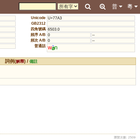
普
粵
Unicode
U+77A3
GB2312
四角號碼
6503.0
頻序 A/B
0
--
頻次 A/B
0
--
普通話
w
n
詞例(
) /
解釋
備註
瀏覽次數: 2509