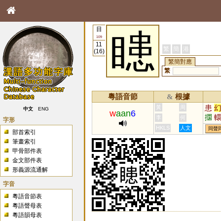
目
瞣
109
11
繁
簡
港
(16)
繁簡對應
繁
粵語音節
根據
&
患
黃
周
中文
ENG
w
aan
6
攌
李
何
字形
HKLS
人文
同聲
部首索引
筆畫索引
甲骨部件表
金文部件表
形義源流通解
字音
粵語音節表
粵語聲母表
粵語韻母表