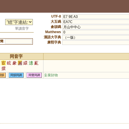
UTF-8
E7 9E A3
大五碼
EA7C
倉頡碼
月山中中心
單讀音字
Matthews
0
漢語大字典
（一版）
簡
康熙字典
同音字
幻
宦
眩
豢
圂
繯
漶
薍
轘
擐
妄棄財物
同韻
同韻同調
同聲同調