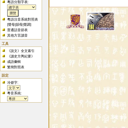
粵語分類字表:
粵語注音系統對照表
[
聲母
|
韻母
|
聲調
]
普通話音節表
其他方言讀音
工具
《說文》全文索引
《讀史方輿紀要》
成語彙輯
繁簡對照表
設定
冷僻字:
粵音系統: