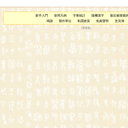
新手入門
使用凡例
字庫統計
隨機漢字
最近被搜索
鳴謝
製作單位
私隱政策
免責聲明
意見簿
（
管理員
）