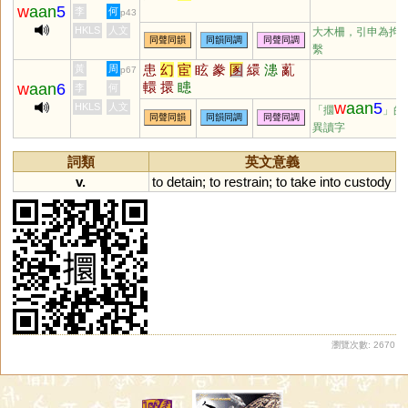
w
aan
5
李
何
p43
HKLS
人文
大木柵，引申為拘
同聲同韻
同韻同調
同聲同調
繫
患
幻
宦
眩
豢
圂
繯
漶
薍
黃
周
p67
轘
擐
瞣
w
aan
6
李
何
w
aan
5
HKLS
人文
「攌
」的
同聲同韻
同韻同調
同聲同調
異讀字
詞類
英文意義
v.
to
detain
;
to
restrain
;
to
take
into
custody
瀏覽次數: 2670