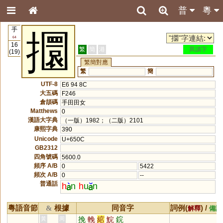
普
粵
手
攌
64
16
繁
簡
港
異讀字
(19)
繁簡對應
繁
簡
UTF-8
E6 94 8C
大五碼
F246
倉頡碼
手田田女
Matthews
0
漢語大字典
（一版）1982；（二版）2101
康熙字典
390
Unicode
U+650C
GB2312
四角號碼
5600.0
頻序 A/B
0
5422
頻次 A/B
0
--
普通話
h
n
h
u
n
粵語音節
根據
同音字
詞例(
) /
&
解釋
備註
挽
輓
綰
鯇
鋎
黃
周