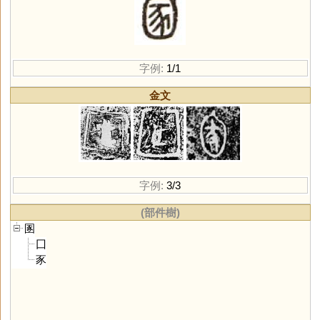
字例:
1/1
金文
字例:
3/3
(部件樹)
圂
囗
豕