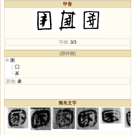
甲骨
字例:
3/3
(部件樹)
圂
囗
豕
其他:
彖
簡帛文字