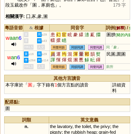
段玉裁改作「圂，豕廁也」。
179 字
相關漢字:
囗
,
豕
,
彖
,
溷
粵語音節
根據
同音字
詞例(
) /
&
解釋
備
患
幻
宦
眩
豢
繯
漶
薍
攌
圂腴
黃
周
(豬的內臟)
p29
w
aan
6
轘
擐
瞣
李
何
p43
HKLS
人文
同「
豢
」
同聲同韻
同韻同調
同聲同調
員
運
均
混
渾
暈
鄆
韻
熨
民圂,圊圂
黃
周
p16
p29
w
an
6
諢
惲
煇
焜
溷
慁
觨
眃
緷
李
何
p264
p114
倱
顐
韗
餫
掍
HKLS
人文
廁所
同聲同韻
同韻同調
同聲同調
其他方言讀音
本字庫於「
圂
」字下錄有
1
個方言點的讀音
詳細資
料
配搭點:
圊
詞類
英文意義
n.
the
lavatory
,
the
toilet
,
the
privy
;
the
pigsty
;
the
rubbish
heap
;
grain
-
fed