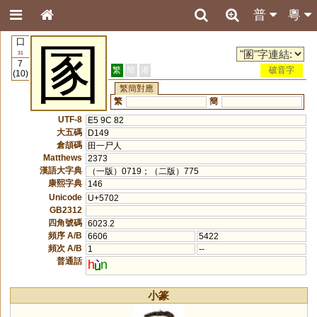
普
粵
囗
圂
31
7
繁
簡
港
破音字
(10)
繁簡對應
繁
簡
UTF-8
E5 9C 82
大五碼
D149
倉頡碼
田一尸人
Matthews
2373
漢語大字典
（一版）0719；（二版）775
康熙字典
146
Unicode
U+5702
GB2312
四角號碼
6023.2
頻序 A/B
6606
5422
頻次 A/B
1
--
普通話
h
n
小篆