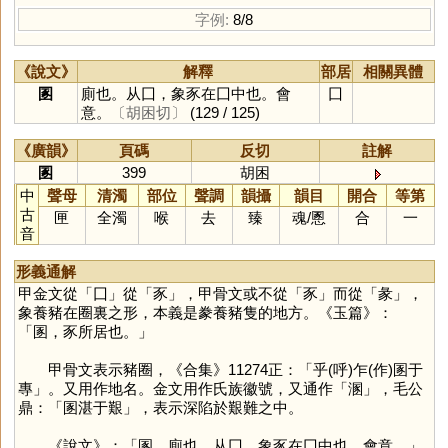
字例:
8/8
《說文》
解釋
部居
相關異體
圂
廁也。从囗，象豕在囗中也。會
囗
意。
〔胡困切〕
(129 / 125)
《廣韻》
頁碼
反切
註解
圂
399
胡困
中
聲母
清濁
部位
聲調
韻攝
韻目
開合
等第
古
匣
全濁
喉
去
臻
魂
/
慁
合
一
音
形義通解
甲金文從「
囗
」從「
豕
」，甲骨文或不從「
豕
」而從「
彖
」，
象養豬在圈裏之形，本義是豢養豬隻的地方。《玉篇》：
「圂，豕所居也。」
甲骨文表示豬圈，《合集》11274正：「乎(呼)乍(作)圂于
專」。又用作地名。金文用作氏族徽號，又通作「
溷
」，毛公
鼎：「圂湛于艱」，表示深陷於艱難之中。
《說文》：「圂，廁也。从囗，象豕在囗中也。會意。」