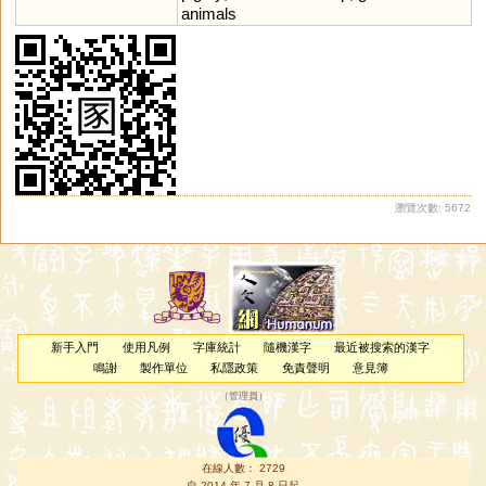
animals
瀏覽次數: 5672
新手入門
使用凡例
字庫統計
隨機漢字
最近被搜索的漢字
鳴謝
製作單位
私隱政策
免責聲明
意見簿
（
管理員
）
在線人數： 2729
自 2014 年 7 月 8 日起