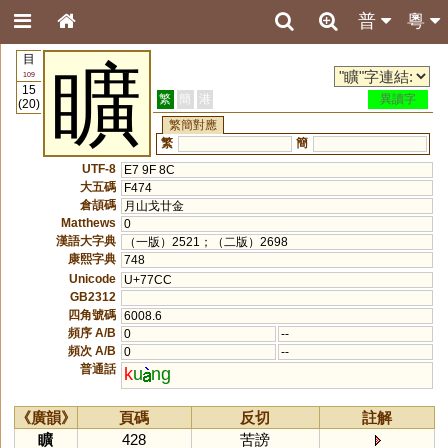
普
粵
目
矌
109
15
繁
簡
港
異讀字
(20)
繁簡對應
繁
簡
UTF-8
E7 9F 8C
大五碼
F474
倉頡碼
月山戈廿金
Matthews
0
漢語大字典
（一版）2521；（二版）2698
康熙字典
748
Unicode
U+77CC
GB2312
四角號碼
6008.6
頻序 A/B
0
--
頻次 A/B
0
--
普通話
k
u
ng
《廣韻》
頁碼
反切
註解
矌
428
苦謗