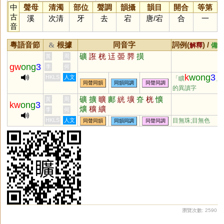
中
聲母
清濁
部位
聲調
韻攝
韻目
開合
等第
古
溪
次清
牙
去
宕
唐
/
宕
合
一
音
粵語音節
根據
同音字
詞例(
) /
&
解釋
備註
礦
誑
桄
迋
臦
臩
撗
黃
周
gw
ong
3
李
何
k
wong
3
HKLS
人文
「矌
」
同聲同韻
同韻同調
同聲同調
的異讀字
礦
擴
曠
鄺
絖
壙
夼
桄
懭
黃
周
kw
ong
3
爌
穬
纊
李
何
HKLS
人文
目無珠;目無色
同聲同韻
同韻同調
同聲同調
瀏覽次數: 2590