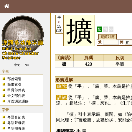
手
擴
64
15
繁
簡
港
(18)
繁簡對應
繁
簡
扩
《廣韻》
頁碼
反切
擴
428
乎曠
中文
ENG
字形
部首索引
形義通解
筆畫索引
略說:
從「
手
」，「
廣
」聲。本義是推
甲骨部件表
金文部件表
詳解:
從「
手
」，「
廣
」聲。本義是推
形義源流通解
達。」趙岐注：「擴，廓也。」《朱子
字音
「
擴
」引申表示廣、廣闊。如《論
粵語音節表
同此理；宇宙遼擴，故籍紛揉，安能必
粵語聲母表
粵語韻母表
相關漢字:
手
,
廣