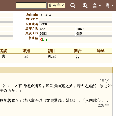
普
粵
Unicode
U+64F4
GB2312
四角號碼
5008.6
頻序 A/B
783
1060
頻次 A/B
2683
685
普通話
k
u
聲調
韻攝
韻目
開合
等第
去
宕
唐
/
宕
合
一
19 字
上》：「凡有四端於我者，知皆擴而充之矣，若火之始然，泉之始
乎為力矣。」
擴施善政？」清代章學誠《文史通義．辨似》：「人同此心，心
228 字