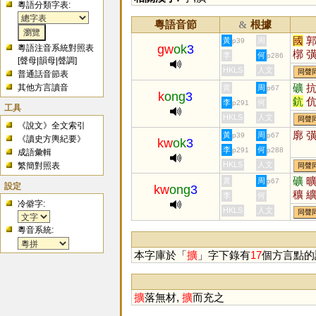
粵語分類字表:
粵語音節
根據
&
國
黃
周
p39
gw
ok
3
粵語注音系統對照表
槨
李
何
p286
[
聲母
|
韻母
|
聲調
]
玃
HKLS
人文
同聲
普通話音節表
礦
其他方言讀音
黃
周
p67
k
ong
3
鈧
李
何
p291
工具
鏮
HKLS
人文
同聲
《說文》全文索引
廓
黃
周
p39
p67
《讀史方輿紀要》
kw
ok
3
李
何
p291
p288
成語彙輯
HKLS
人文
繁簡對照表
同聲
礦
黃
周
p67
設定
kw
ong
3
穬
李
何
冷僻字:
HKLS
人文
同聲
粵音系統:
本字庫於「
擴
」字下錄有
17
個方言點的
擴
落無材,
擴
而充之