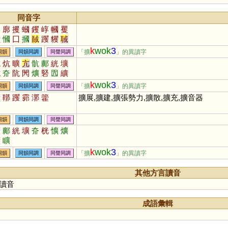
同音字
郭
廓
攫
蟈
钁
崞
幗
矍
彉
慖
囗
摑
馘
躩
貜
聝
漍
彏
霩
簂
膕
漷
墎
嘓
k
wok
3
「擴
」的異讀字
同韻
同韻同調
同聲同調
抗
炕
曠
亢
骯
鄺
絖
壙
伉
夼
阬
閌
爌
硻
囥
纊
頏
穬
懭
邟
犺
匟
k
wok
3
「擴
」的異讀字
同韻
同韻同調
同聲同調
彉
鞹
躩
霩
漷
籗
擴展,擴建,擴張勢力,擴散,擴充,擴音器
同韻
同韻同調
同聲同調
曠
鄺
絖
壙
夼
桄
懭
爌
纊
矌
k
wok
3
「擴
」的異讀字
同韻
同韻同調
同聲同調
其他方言讀音
讀音
成語彙輯