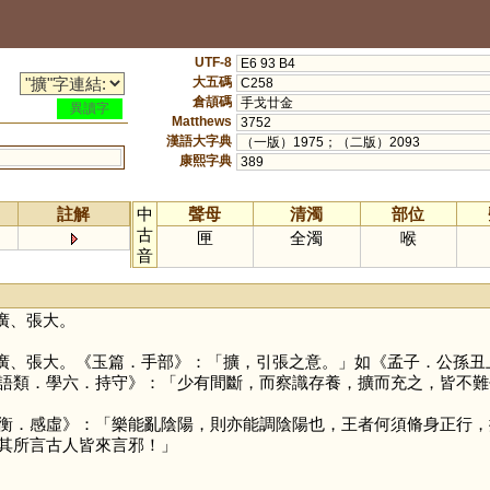
UTF-8
E6 93 B4
大五碼
C258
倉頡碼
手戈廿金
異讀字
Matthews
3752
漢語大字典
（一版）1975；（二版）2093
康熙字典
389
註解
中
聲母
清濁
部位
古
匣
全濁
喉
音
廣、張大。
廣、張大。《玉篇．手部》：「擴，引張之意。」如《孟子．公孫丑
語類．學六．持守》：「少有間斷，而察識存養，擴而充之，皆不難
衡．感虛》：「樂能亂陰陽，則亦能調陰陽也，王者何須脩身正行，
其所言古人皆來言邪！」