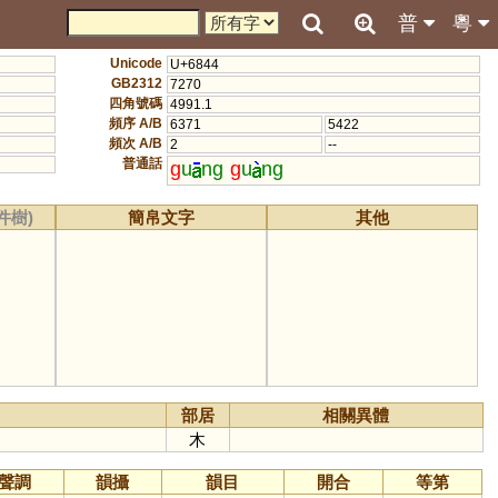
普
粵
Unicode
U+6844
GB2312
7270
四角號碼
4991.1
頻序 A/B
6371
5422
頻次 A/B
2
--
普通話
g
u
ng
g
u
ng
件樹)
簡帛文字
其他
部居
相關異體
木
聲調
韻攝
韻目
開合
等第