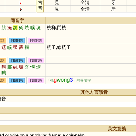
古
見
全清
牙
音
見
全清
牙
同音字
橫
胱
洸
銧
烡
垙
嚝
珖
桄榔,門桄
茪
同韻
同韻同調
同聲同調
誑
迋
矌
臦
臩
撗
桄子,線桄子
同韻
同韻同調
同聲同調
擴
曠
鄺
絖
壙
夼
懭
爌
纊
矌
g
wong
3
「桄
」的異讀字
同韻
同韻同調
同聲同調
其他方言讀音
讀音
英文意義
ad
or
wire
on
a
revolving
frame
;
a
coir
-
palm