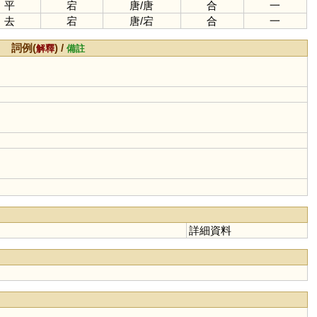
平
宕
唐
/
唐
合
一
去
宕
唐
/
宕
合
一
詞例(
) /
解釋
備註
詳細資料