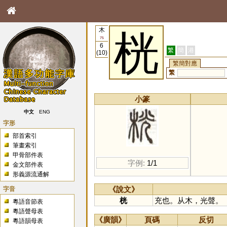
木
桄
75
6
繁
簡
港
(10)
繁簡對應
繁
小篆
中文
ENG
字形
部首索引
筆畫索引
甲骨部件表
字例:
1/1
金文部件表
形義源流通解
字音
《說文》
桄
充也。从木，光聲。
粵語音節表
粵語聲母表
《廣韻》
頁碼
反切
粵語韻母表