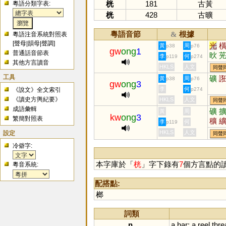
桄
181
古黃
粵語分類字表:
桄
428
古曠
粵語音節
根據
&
粵語注音系統對照表
[
聲母
|
韻母
|
聲調
]
光
黃
周
p38
p76
gw
ong
1
普通話音節表
炚
李
何
p119
p274
其他方言讀音
HKLS
人文
同聲
工具
礦
黃
周
p38
p76
gw
ong
3
李
何
《說文》全文索引
p274
《讀史方輿紀要》
HKLS
人文
同聲
成語彙輯
礦
黃
周
kw
ong
3
繁簡對照表
穬
李
何
p119
設定
HKLS
人文
同聲
冷僻字:
本字庫於「
桄
」字下錄有
7
個方言點的
粵音系統:
配搭點:
榔
詞類
n.
a
bar
;
a
reel
thre