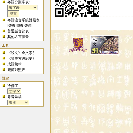
粵語分類字表:
粵語注音系統對照表
[
聲母
|
韻母
|
聲調
]
普通話音節表
其他方言讀音
工具
《說文》全文索引
《讀史方輿紀要》
成語彙輯
繁簡對照表
設定
冷僻字:
粵音系統: