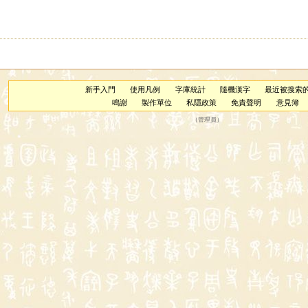
新手入門
使用凡例
字庫統計
隨機漢字
最近被搜索
鳴謝
製作單位
私隱政策
免責聲明
意見簿
（
管理員
）