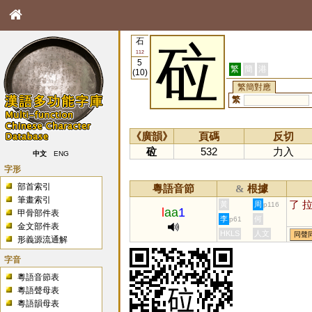
石
砬
112
5
繁
簡
港
(10)
繁簡對應
繁
《廣韻》
頁碼
反切
砬
532
力入
中文
ENG
字形
部首索引
粵語音節
根據
&
筆畫索引
了
黃
周
p116
l
aa
1
甲骨部件表
李
何
p61
金文部件表
HKLS
人文
同聲
形義源流通解
字音
粵語音節表
粵語聲母表
粵語韻母表