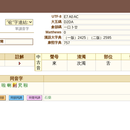
UTF-8
E7 A0 AC
大五碼
D2DA
倉頡碼
一口卜廿
單讀音字
Matthews
0
漢語大字典
（一版）2425；（二版）2595
簡
康熙字典
757
註解
中
聲母
清濁
部位
古
來
次濁
舌
音
同音字
拉
啦
喇
剌
旯
鞡
石藥
同韻
同韻同調
同聲同調