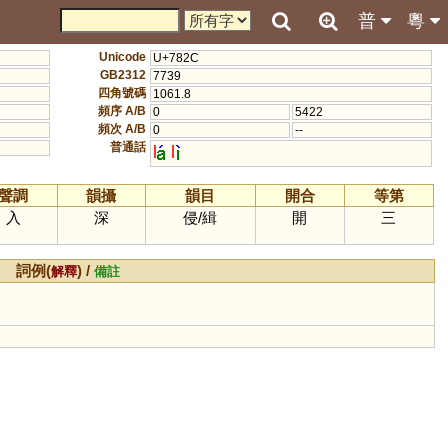
普
粵
Unicode
U+782C
GB2312
7739
四角號碼
1061.8
頻序 A/B
0
5422
頻次 A/B
0
--
普通話
l
l
聲調
韻攝
韻目
開合
等第
入
深
侵
/
緝
開
三
詞例(
) /
解釋
備註