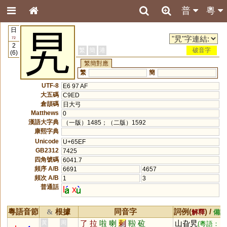
普
粵
日
旯
72
2
繁
簡
港
破音字
(6)
繁簡對應
繁
簡
UTF-8
E6 97 AF
大五碼
C9ED
倉頡碼
日大弓
Matthews
0
漢語大字典
（一版）1485；（二版）1592
康熙字典
Unicode
U+65EF
GB2312
7425
四角號碼
6041.7
頻序 A/B
6691
4657
頻次 A/B
1
3
普通話
l
x
粵語音節
根據
同音字
詞例(
) /
&
解釋
備註
了
拉
啦
喇
剌
鞡
砬
山旮旯
黃
周
(粵語：