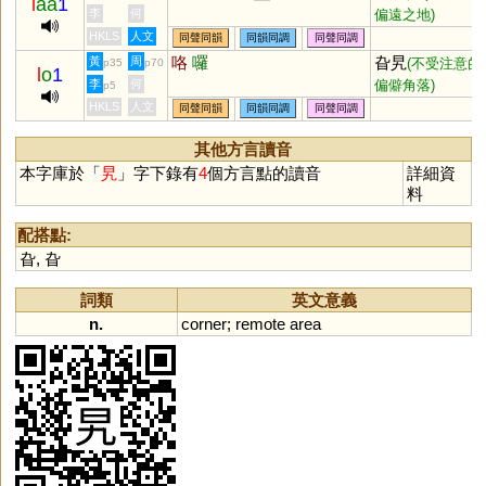
l
aa
1
偏遠之地)
李
何
HKLS
人文
同聲同韻
同韻同調
同聲同調
咯
囉
旮旯
黃
周
(不受注意的
p35
p70
l
o
1
偏僻角落)
李
何
p5
HKLS
人文
同聲同韻
同韻同調
同聲同調
其他方言讀音
本字庫於「
旯
」字下錄有
4
個方言點的讀音
詳細資
料
配搭點:
旮
,
旮
詞類
英文意義
n.
corner
;
remote
area