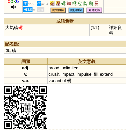
b
ok
6
亳
濼
礴
鑮
欂
窇
瓝
瓟
謈
李
何
p272
p284
犦
踄
HKLS
人文
童
同聲同韻
同韻同調
同聲同調
成語彙輯
大氣磅
礡
(1/1)
詳細資
料
配搭點:
氣
,
磅
詞類
英文意義
adj.
broad
,
unlimited
v.
crush
,
impact
,
impulse
;
fill
,
extend
var.
variant
of
礴