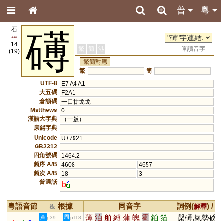
普
粵
石
礡
112
14
繁
簡
港
單讀音字
(19)
繁簡對應
繁
簡
UTF-8
E7 A4 A1
大五碼
F2A1
倉頡碼
一口廿戈戈
Matthews
0
漢語大字典
（一版）
康熙字典
Unicode
U+7921
GB2312
四角號碼
1464.2
頻序 A/B
4608
4657
頻次 A/B
18
3
普通話
b
粵語音節
根據
同音字
詞例(
) /
&
解釋
薄
泊
舶
縛
蒲
魄
雹
鉑
箔
槃礡,氣勢磅
黃
周
p39
p118