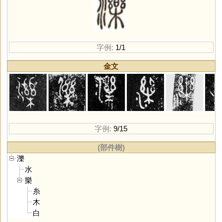
字例:
1/1
金文
字例:
9/15
(部件樹)
濼
水
樂
糸
木
白