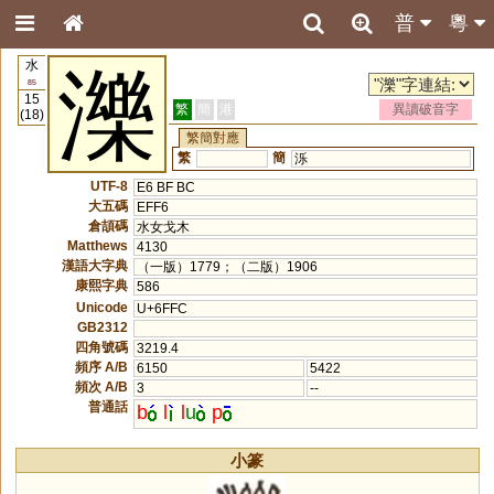
普
粵
水
濼
85
15
繁
簡
港
異讀破音字
(18)
繁簡對應
繁
簡
泺
UTF-8
E6 BF BC
大五碼
EFF6
倉頡碼
水女戈木
Matthews
4130
漢語大字典
（一版）1779；（二版）1906
康熙字典
586
Unicode
U+6FFC
GB2312
四角號碼
3219.4
頻序 A/B
6150
5422
頻次 A/B
3
--
普通話
b
l
l
u
p
小篆