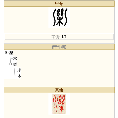
甲骨
字例:
1/1
(部件樹)
濼
水
樂
糸
木
其他