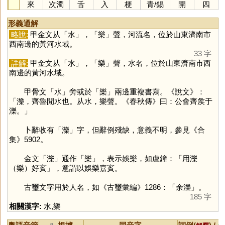
來
次濁
舌
入
梗
青
/
錫
開
四
形義通解
略說:
甲金文从「
水
」，「
樂
」聲，河流名，位於山東濟南市
西南邊的黃河水域。
33 字
詳解:
甲金文从「
水
」，「
樂
」聲，水名，位於山東濟南市西
南邊的黃河水域。
甲骨文「
水
」旁或於「
樂
」兩邊重複書寫。《說文》：
「濼，齊魯閒水也。从水，樂聲。《春秋傳》曰：公會齊矦于
濼。」
卜辭收有「
濼
」字，但辭例殘缺，意義不明，參見《合
集》5902。
金文「
濼
」通作「
樂
」，表示娛樂，如虘鐘：「用濼
（樂）好賓」，意謂以娛樂嘉賓。
古璽文字用於人名，如《古璽彙編》1286：「余濼」。
185 字
相關漢字:
水
,
樂