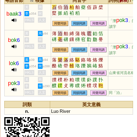
粵語音節
根據
同音字
詞例(
) /
&
解釋
備
百
伯
泊
柏
舶
蘗
佰
薜
檗
黃
周
櫱
挀
絔
袹
粨
b
aak
3
李
何
p354
p
ok
3
HKLS
人文
「濼
」的
同聲同韻
同韻同調
同聲同調
讀字
薄
泊
舶
縛
蒲
魄
雹
鉑
箔
黃
周
p94
礡
亳
礴
鑮
欂
窇
瓝
瓟
謈
b
ok
6
李
何
犦
踄
p
ok
3
HKLS
人文
「濼
」的
同聲同韻
同韻同調
同聲同調
讀字
落
樂
洛
絡
駱
鉻
咯
烙
爍
黃
周
p39
p94
l
ok
6
酪
硌
犖
雒
珞
躒
鵅
峈
鮥
李
何
p354
p288
鱳
馲
HKLS
人文
山東省河流名稱
同聲同韻
同韻同調
同聲同調
撲
樸
朴
粕
噗
璞
釙
蹼
扑
黃
周
p
ok
3
醭
鏷
攴
蒪
瞨
烞
轐
墣
鞄
李
何
p290
猼
HKLS
人文
同「
泊
」
同聲同韻
同韻同調
同聲同調
詞類
英文意義
n.
Luo
River