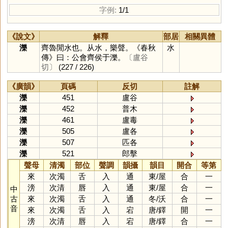
字例:
1/1
《說文》
解釋
部居
相關異體
濼
齊魯閒水也。从水，樂聲。《春秋
水
傳》曰：公會齊侯于濼。
〔盧谷
切〕
(227 / 226)
《廣韻》
頁碼
反切
註解
濼
451
盧谷
濼
452
普木
濼
461
盧毒
濼
505
盧各
濼
507
匹各
濼
521
郎擊
聲母
清濁
部位
聲調
韻攝
韻目
開合
等第
來
次濁
舌
入
通
東
/
屋
合
一
滂
次清
唇
入
通
東
/
屋
合
一
中
古
來
次濁
舌
入
通
冬
/
沃
合
一
音
來
次濁
舌
入
宕
唐
/
鐸
開
一
滂
次清
唇
入
宕
唐
/
鐸
合
一