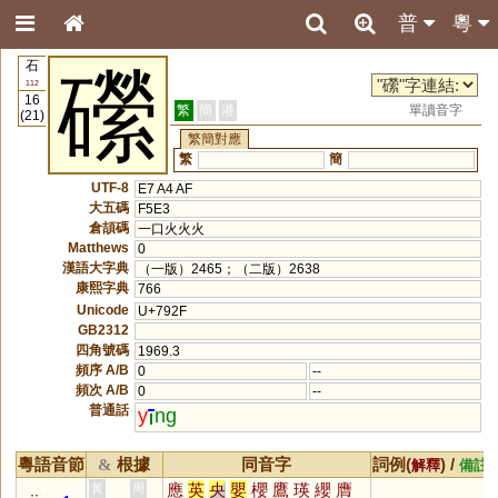
普
粵
石
礯
112
16
繁
簡
港
單讀音字
(21)
繁簡對應
繁
簡
UTF-8
E7 A4 AF
大五碼
F5E3
倉頡碼
一口火火火
Matthews
0
漢語大字典
（一版）2465；（二版）2638
康熙字典
766
Unicode
U+792F
GB2312
四角號碼
1969.3
頻序 A/B
0
--
頻次 A/B
0
--
普通話
y
ng
粵語音節
根據
同音字
詞例(
) /
&
解釋
備註
應
英
央
嬰
櫻
鷹
瑛
纓
膺
黃
周