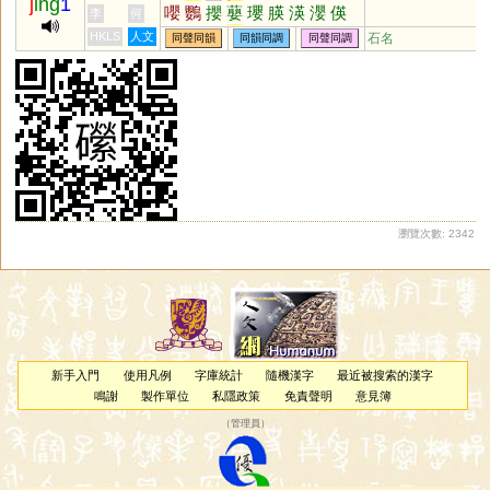
j
ing
1
嚶
鸚
攖
蘡
瓔
朠
渶
瀴
偀
李
何
霙
賏
嫈
韹
韺
煐
碤
譻
蝧
HKLS
人文
石名
同聲同韻
同韻同調
同聲同調
鶧
蠳
瀏覽次數: 2342
新手入門
使用凡例
字庫統計
隨機漢字
最近被搜索的漢字
鳴謝
製作單位
私隱政策
免責聲明
意見簿
（
管理員
）