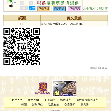
j
ing
1
嚶
鸚
攖
蘡
瓔
朠
渶
瀴
偀
李
何
霙
賏
嫈
韹
韺
煐
礯
譻
蝧
HKLS
人文
水中石;有文彩之石
同聲同韻
同韻同調
同聲同調
鶧
蠳
詞類
英文意義
n.
stones
with
color
patterns
瀏覽次數: 2511
新手入門
使用凡例
字庫統計
隨機漢字
最近被搜索的漢字
鳴謝
製作單位
私隱政策
免責聲明
意見簿
（
管理員
）