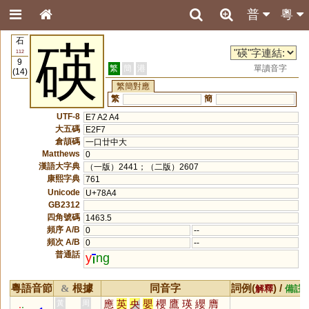
普
粵
石
碤
112
9
繁
簡
港
單讀音字
(14)
繁簡對應
繁
簡
UTF-8
E7 A2 A4
大五碼
E2F7
倉頡碼
一口廿中大
Matthews
0
漢語大字典
（一版）2441；（二版）2607
康熙字典
761
Unicode
U+78A4
GB2312
四角號碼
1463.5
頻序 A/B
0
--
頻次 A/B
0
--
普通話
y
ng
粵語音節
根據
同音字
詞例(
) /
&
解釋
備註
應
英
央
嬰
櫻
鷹
瑛
纓
膺
黃
周