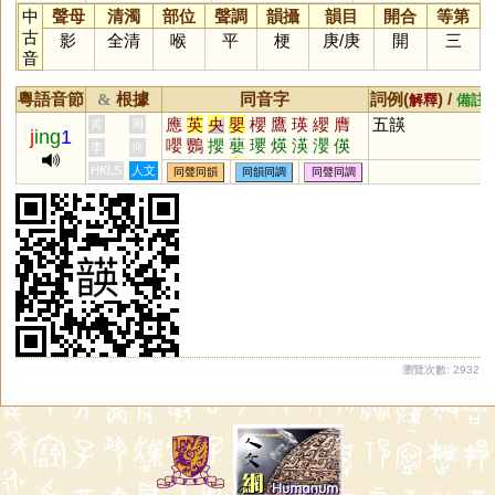
中
聲母
清濁
部位
聲調
韻攝
韻目
開合
等第
古
影
全清
喉
平
梗
庚
/
庚
開
三
音
粵語音節
根據
同音字
詞例(
) /
&
解釋
備註
應
英
央
嬰
櫻
鷹
瑛
纓
膺
五韺
黃
周
j
ing
1
嚶
鸚
攖
蘡
瓔
煐
渶
瀴
偀
李
何
霙
賏
嫈
韹
朠
碤
礯
譻
蝧
HKLS
人文
同聲同韻
同韻同調
同聲同調
鶧
蠳
瀏覽次數: 2932