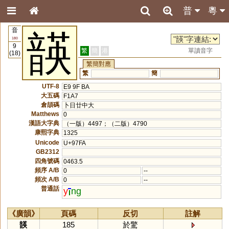
普
粵
音
韺
180
9
繁
簡
港
單讀音字
(18)
繁簡對應
繁
簡
UTF-8
E9 9F BA
大五碼
F1A7
倉頡碼
卜日廿中大
Matthews
0
漢語大字典
（一版）4497；（二版）4790
康熙字典
1325
Unicode
U+97FA
GB2312
四角號碼
0463.5
頻序 A/B
0
--
頻次 A/B
0
--
普通話
y
ng
《廣韻》
頁碼
反切
註解
韺
185
於驚