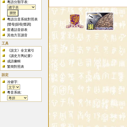
粵語分類字表:
粵語注音系統對照表
[
聲母
|
韻母
|
聲調
]
普通話音節表
其他方言讀音
工具
《說文》全文索引
《讀史方輿紀要》
成語彙輯
繁簡對照表
設定
冷僻字:
粵音系統: