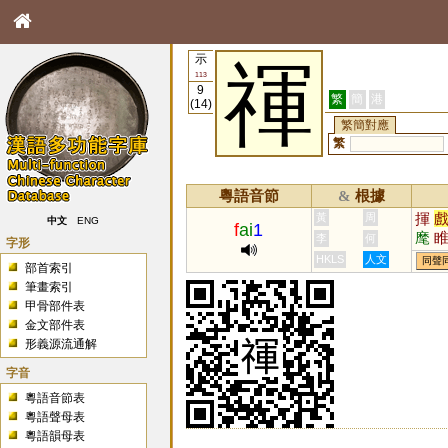
示
禈
113
9
繁
簡
港
(14)
繁簡對應
繁
粵語音節
根據
&
揮
黃
周
中文
ENG
f
ai
1
麾
李
何
字形
蘳
HKLS
人文
同聲
部首索引
筆畫索引
甲骨部件表
金文部件表
形義源流通解
字音
粵語音節表
粵語聲母表
粵語韻母表