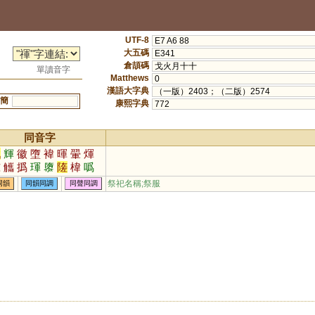
UTF-8
E7 A6 88
大五碼
E341
倉頡碼
戈火月十十
單讀音字
Matthews
0
漢語大字典
（一版）2403；（二版）2574
簡
康熙字典
772
同音字
戲
輝
徽
墮
褘
暉
翬
煇
睢
觿
撝
琿
隳
隓
椲
噅
楎
鰴
墯
祭祀名稱;祭服
同韻
同韻同調
同聲同調