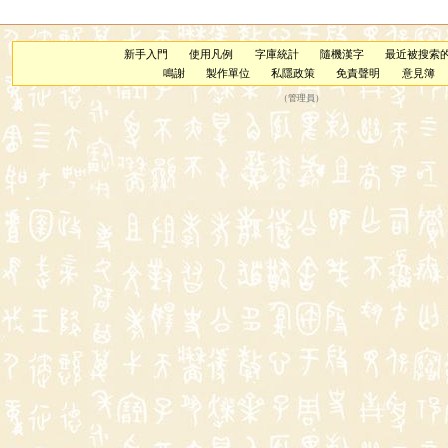
新手入門
使用凡例
字庫統計
隨機漢字
最近被搜索
鳴謝
製作單位
私隱政策
免責聲明
意見簿
（
管理員
）