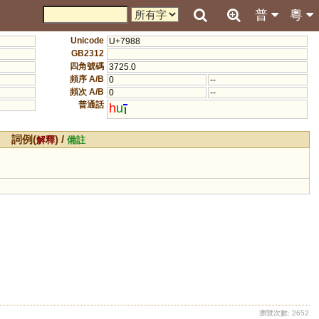
普
粵
Unicode
U+7988
GB2312
四角號碼
3725.0
頻序 A/B
0
--
頻次 A/B
0
--
普通話
h
u
詞例(
) /
解釋
備註
瀏覽次數: 2652