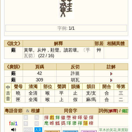
字例:
1/1
《說文》
解釋
部居
相關異體
蘳
黃華。从艸，黊聲。讀若壞。
〔乎
艸
瓦切〕
(22 / 16)
《廣韻》
頁碼
反切
註解
蘳
42
許規
蘳
309
胡瓦
聲母
清濁
部位
聲調
韻攝
韻目
開合
等第
中
古
曉
全清
喉
平
止
支
/
支
合
三
音
匣
全濁
喉
上
假
麻
/
馬
合
二
粵語音節
根據
同音字
詞例(
) /
&
解釋
備註
揮
戲
輝
徽
墮
褘
暉
翬
煇
黃
周
f
ai
1
麾
睢
觿
撝
琿
隳
禈
隓
椲
李
何
噅
楎
鰴
墯
HKLS
人文
草木的黃花;果實顯