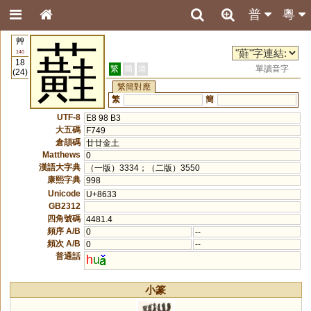
普
粵
艸
蘳
140
18
繁
簡
港
單讀音字
(24)
繁簡對應
繁
簡
UTF-8
E8 98 B3
大五碼
F749
倉頡碼
廿廿金土
Matthews
0
漢語大字典
（一版）3334；（二版）3550
康熙字典
998
Unicode
U+8633
GB2312
四角號碼
4481.4
頻序 A/B
0
--
頻次 A/B
0
--
普通話
h
u
小篆