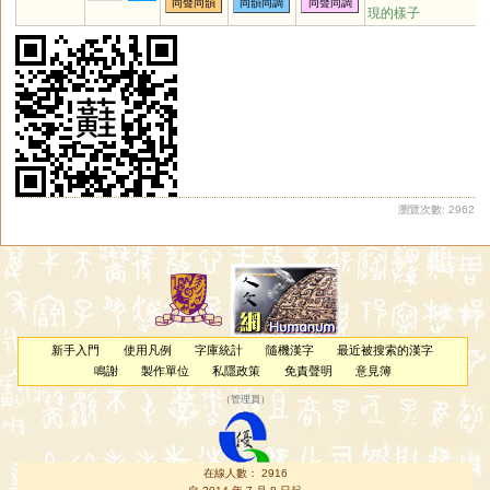
同聲同韻
同韻同調
同聲同調
現的樣子
瀏覽次數: 2962
新手入門
使用凡例
字庫統計
隨機漢字
最近被搜索的漢字
鳴謝
製作單位
私隱政策
免責聲明
意見簿
（
管理員
）
在線人數： 2916