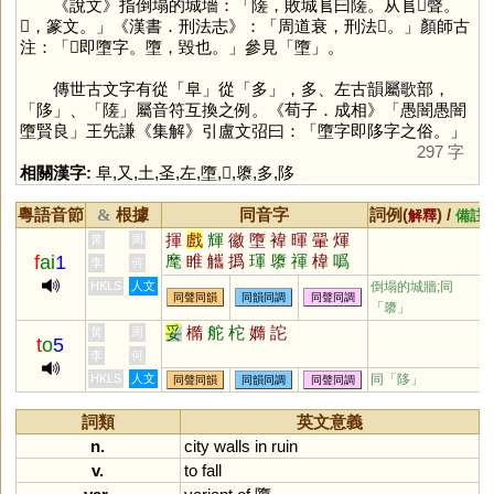
《說文》指倒塌的城墻：「隓，敗城𨸏曰隓。从𨸏𢀡聲。
𡐦，篆文。」《漢書．刑法志》：「周道衰，刑法𡐦。」顏師古
注：「𡐦即墮字。墮，毀也。」參見「
墮
」。
傳世古文字有從「
阜
」從「
多
」，多、左古韻屬歌部，
「
陊
」、「
隓
」屬音符互換之例。《荀子．成相》「愚闇愚闇
墮賢良」王先謙《集解》引盧文弨曰：「墮字即陊字之俗。」
297 字
相關漢字:
阜
,
又
,
土
,
圣
,
左
,
墮
,
𡐦
,
隳
,
多
,
陊
粵語音節
根據
同音字
詞例(
) /
&
解釋
備註
揮
戲
輝
徽
墮
褘
暉
翬
煇
黃
周
f
ai
1
麾
睢
觿
撝
琿
隳
禈
椲
噅
李
何
蘳
楎
鰴
墯
HKLS
人文
倒塌的城牆;同
同聲同韻
同韻同調
同聲同調
「
隳
」
妥
橢
舵
柁
嫷
詑
黃
周
t
o
5
李
何
HKLS
人文
同「
陊
」
同聲同韻
同韻同調
同聲同調
詞類
英文意義
n.
city
walls
in
ruin
v.
to
fall