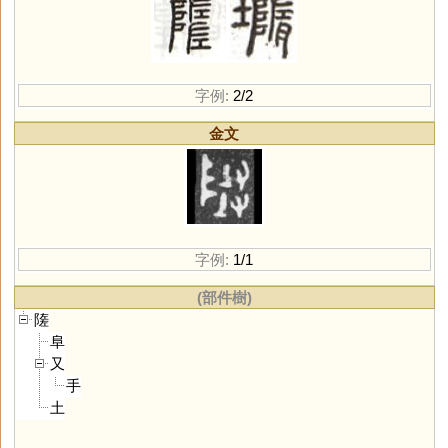
字例:
2/2
金文
字例:
1/1
(部件樹)
隓
阜
又
手
土