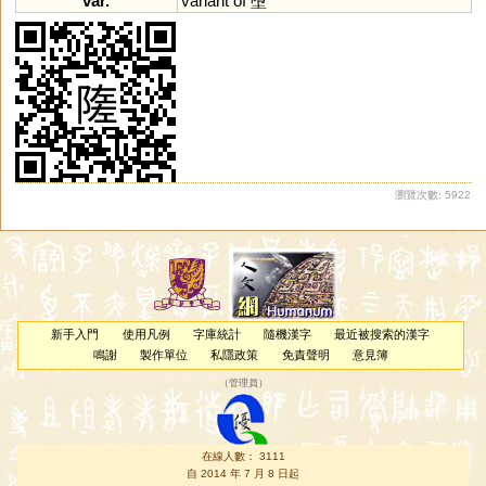
var.
variant
of
墮
瀏覽次數: 5922
新手入門
使用凡例
字庫統計
隨機漢字
最近被搜索的漢字
鳴謝
製作單位
私隱政策
免責聲明
意見簿
（
管理員
）
在線人數： 3111
自 2014 年 7 月 8 日起