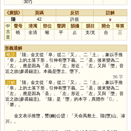
307)
《廣韻》
頁碼
反切
註解
隓
42
許規
中
聲母
清濁
部位
聲調
韻攝
韻目
開合
等第
古
曉
全清
喉
平
止
支
/
支
合
三
音
形義通解
略說:
「
隓
」金文從「
阜
」從二「
又
」、二「
土
」，象以手推
「
阜
」上的土落下形，引伸有墮下義。二「
圣
」後來變為二
「
左
」，應是因為「
圣
」、「
左
」形近，「
左
」又與「
墮
」音
近之故(參裘錫圭)。本義是墮土、墮下。
96 字
詳解:
「
隓
」金文從「
阜
」從二「
又
」、二「
土
」，象以手推
「
阜
」上的土落下形，引伸有墮下義。二「
圣
」後來變為二
「
左
」，應是因為「
圣
」、「
左
」形近，「
左
」又與「
墮
」音
近之故(參裘錫圭)。「
隓
」是「
墮
」的本字，異體作「
𡐦
」、
「
隳
」。
金文表示推墮，燹(豳)公盨：「天命禹敷土、隓(墮)山、濬
川」。