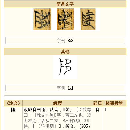
簡帛文字
字例:
3/3
其他
字例:
1/1
《說文》
解釋
部居
相關異體
隓
敗城𨸏曰隓。从𨸏，𢀡聲。
【臣鉉等
𨸏
𡐦
曰：《說文》無𢀡字，蓋二左也。眾
力左之，故从二左。今俗作隳，非
是。】
〔許規切〕
𡐦，篆文。
(305 /