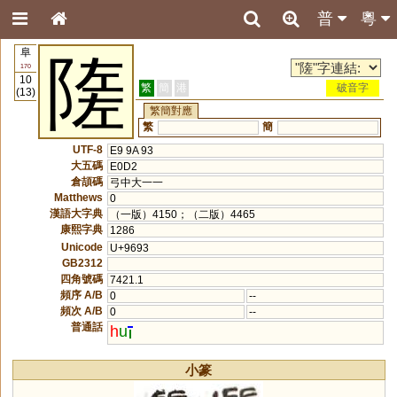
普
粵
阜
隓
170
10
繁
簡
港
破音字
(13)
繁簡對應
繁
簡
UTF-8
E9 9A 93
大五碼
E0D2
倉頡碼
弓中大一一
Matthews
0
漢語大字典
（一版）4150；（二版）4465
康熙字典
1286
Unicode
U+9693
GB2312
四角號碼
7421.1
頻序 A/B
0
--
頻次 A/B
0
--
普通話
h
u
小篆