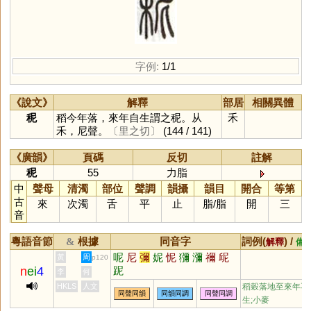
字例:
1/1
《說文》
解釋
部居
相關異體
秜
稻今年落，來年自生謂之秜。从
禾
禾，尼聲。
〔里之切〕
(144 / 141)
《廣韻》
頁碼
反切
註解
秜
55
力脂
中
聲母
清濁
部位
聲調
韻攝
韻目
開合
等第
古
來
次濁
舌
平
止
脂
/
脂
開
三
音
粵語音節
根據
同音字
詞例(
) /
&
解釋
備
呢
尼
彌
妮
怩
獼
瀰
禰
屔
黃
周
p120
n
ei
4
跜
李
何
HKLS
人文
稻穀落地至來年再
同聲同韻
同韻同調
同聲同調
生;小麥