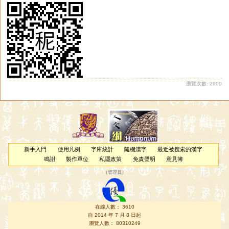
瀏覽次數: 2900
新手入門
使用凡例
字庫統計
隨機漢字
最近被搜索的漢字
鳴謝
製作單位
私隱政策
免責聲明
意見簿
（
管理員
）
在線人數： 3610
自 2014 年 7 月 8 日起
瀏覽人數： 80310249