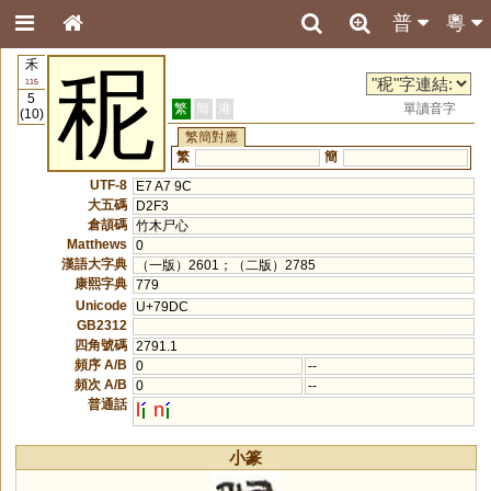
普
粵
禾
秜
115
5
繁
簡
港
單讀音字
(10)
繁簡對應
繁
簡
UTF-8
E7 A7 9C
大五碼
D2F3
倉頡碼
竹木尸心
Matthews
0
漢語大字典
（一版）2601；（二版）2785
康熙字典
779
Unicode
U+79DC
GB2312
四角號碼
2791.1
頻序 A/B
0
--
頻次 A/B
0
--
普通話
l
n
小篆