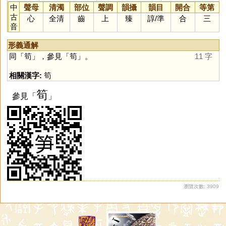
中
聲母
清濁
部位
聲調
韻攝
韻目
開合
等第
古
心
全清
齒
上
臻
諄
/
準
合
三
音
形義通解
同「
筍
」，參見「
筍
」。
11 字
相關漢字:
筍
筍
參見「
」
瀏覽次數: 3909