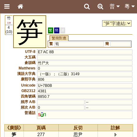
普
粵
竹
笋
118
4
繁
簡
港
(10)
繁簡對應
繁
簡
筍
UTF-8
E7 AC 8B
大五碼
倉頡碼
竹尸大
Matthews
0
漢語大字典
（一版）；（二版）3149
康熙字典
806
Unicode
U+7B0B
GB2312
4381
四角號碼
8850.7
頻序 A/B
--
頻次 A/B
0
--
普通話
s
n
《廣韻》
頁碼
反切
註解
笋
277
思尹