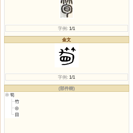
字例:
1/1
金文
字例:
1/1
(部件樹)
筍
竹
◎
目