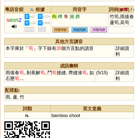
粵語音節
根據
同音字
詞例(
) /
&
解釋
備
栒
榫
隼
簨
鎨
竹筍,雨後春筍
黃
周
p42
p124
s
eon
2
蘆筍,萵筍
李
何
p118
p309
HKLS
人文
同聲同韻
同韻同調
同聲同調
其他方言讀音
本字庫於「
筍
」字下錄有
20
個方言點的讀音
詳細資
料
成語彙輯
雨後春
筍
, 剝蕉解
筍
, 鬥
筍
接縫, 齊縫湊
筍
, 如
(5/15)
詳細資
石壓
筍
…
料
配搭點:
雨
,
蘆
,
竹
詞類
英文意義
n.
bamboo
shoot