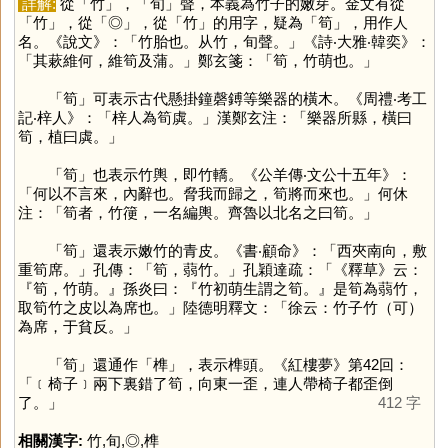
詳解:
從「
竹
」，「
旬
」聲，本義為竹子的嫩芽。金文有從
「
竹
」，從「
◎
」，從「
竹
」的用字，疑為「
筍
」，用作人
名。《說文》：「竹胎也。从竹，旬聲。」《詩‧大雅‧韓奕》：
「其蔌維何，維筍及蒲。」鄭玄箋：「筍，竹萌也。」
「
筍
」可表示古代懸掛鐘磬鎛等樂器的橫木。《周禮‧考工
記‧梓人》：「梓人為筍虡。」漢鄭玄注：「樂器所縣，橫曰
筍，植曰虡。」
「
筍
」也表示竹輿，即竹轎。《公羊傳‧文公十五年》：
「何以不言來，內辭也。脅我而歸之，筍將而來也。」何休
注：「筍者，竹箯，一名編輿。齊魯以北名之曰筍。」
「
筍
」還表示嫩竹的青皮。《書‧顧命》：「西夾南向，敷
重筍席。」孔傳：「筍，蒻竹。」孔穎達疏：「《釋草》云：
『筍，竹萌。』孫炎曰：『竹初萌生謂之筍。』是筍為蒻竹，
取筍竹之皮以為席也。」陸德明釋文：「徐云：竹子竹（可）
為席，于貧反。」
「
筍
」還通作「
榫
」，表示榫頭。《紅樓夢》第42回：
「﹝椅子﹞兩下裏錯了筍，向東一歪，連人帶椅子都歪倒
了。」
412 字
相關漢字:
竹
,
旬
,
◎
,
榫