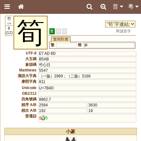
普
粵
竹
筍
118
6
繁
簡
港
單讀音字
(12)
繁簡對應
繁
簡
笋
UTF-8
E7 AD 8D
大五碼
B5AB
倉頡碼
竹心日
Matthews
5547
漢語大字典
（一版）2969；（二版）3166
康熙字典
811
Unicode
U+7B4D
GB2312
四角號碼
8862.7
頻序 A/B
2584
3630
頻次 A/B
192
18
普通話
s
n
小篆