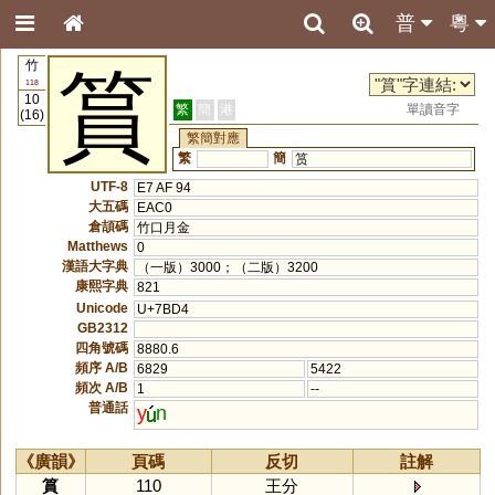
普
粵
竹
篔
118
10
繁
簡
港
單讀音字
(16)
繁簡對應
繁
簡
筼
UTF-8
E7 AF 94
大五碼
EAC0
倉頡碼
竹口月金
Matthews
0
漢語大字典
（一版）3000；（二版）3200
康熙字典
821
Unicode
U+7BD4
GB2312
四角號碼
8880.6
頻序 A/B
6829
5422
頻次 A/B
1
--
普通話
y
n
《廣韻》
頁碼
反切
註解
篔
110
王分