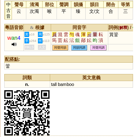
中
聲母
清濁
部位
聲調
韻攝
韻目
開合
等第
古
云
次濁
喉
平
臻
文
/
文
合
三
音
粵語音節
根據
同音字
詞例(
) /
&
解釋
備
員
混
雲
勻
魂
渾
云
暈
耘
篔簹
黃
周
p16
p125
w
an
4
筠
芸
紜
沄
餛
鄖
妘
昀
溳
李
何
p264
p113
琿
鋆
畇
眃
轋
繉
熉
棞
伝
HKLS
人文
同聲同韻
同韻同調
同聲同調
鼲
餫
蕓
縜
澐
楎
配搭點:
簹
詞類
英文意義
n.
tall
bamboo