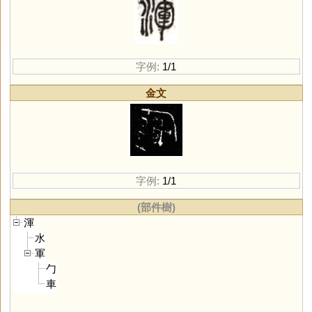
字例:
1/1
金文
字例:
1/1
(部件樹)
渾
水
軍
勹
車