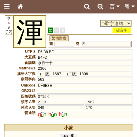
普
粵
水
渾
85
9
繁
簡
港
破音字
(12)
繁簡對應
繁
簡
浑
UTF-8
E6 B8 BE
大五碼
B4FD
倉頡碼
水月十十
Matthews
2366
漢語大字典
（一版）1687；（二版）1808
康熙字典
563
Unicode
U+6E3E
GB2312
四角號碼
3715.6
頻序 A/B
2113
1982
頻次 A/B
349
170
普通話
g
n
h
n
h
n
小篆