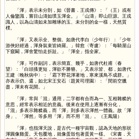
「
渾
」表示未分剖，如《晉書．王戎傳》：「（王）戎有
人倫鑒識，嘗目山濤如璞玉渾金。」「山濤」即山巨源。王戎
識人，以為山濤如未加雕琢的玉、未分剖的金一樣，天然質
樸。
「
渾
」又表示全、整個。如唐代李白〈少年行〉：「少年
游俠好經過，渾身裝束皆綺羅。」韓愈〈寄盧〉：「每騎屋山
下窺闞，渾舍驚怕走折趾。」「渾全」指全家。
「
渾
」可作副詞，表示簡直、幾乎，如唐代杜甫〈春
望〉：「白頭搔更短，渾欲不勝簪。」又表示皆、都，如唐代
王建〈晚秋病中〉：「霜下野花渾著地，寒來溪鳥不成群。」
亦表示仍、還，如北宋王安石〈題黃司理園〉：「閏前空臘
盡，渾未有花開。」
「
渾
」常與「
混
」通用，二字都有合而為一、互相雜糅的
意思，經常表示相近的意義。後來在使用上逐漸有分化，
「
混
」多表示雜糅義，而「
渾
」則多表示渾然一體義。故「渾
身」、「渾然」等多用「
渾
」而不用「
混
」。（王鳳陽）
「
渾
」也指渾天說，是古代一種宇宙觀，認為天地的形狀
渾圓像雞蛋。天包覆地，就像蛋殼包著蛋黃一樣。《宋書．天