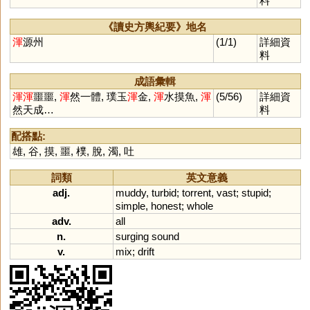
料
《讀史方輿紀要》地名
渾
源州
(1/1)
詳細資
料
成語彙輯
渾
渾
噩噩,
渾
然一體, 璞玉
渾
金,
渾
水摸魚,
渾
(5/56)
詳細資
然天成…
料
配搭點:
雄
,
谷
,
摸
,
噩
,
樸
,
脫
,
濁
,
吐
詞類
英文意義
adj.
muddy
,
turbid
;
torrent
,
vast
;
stupid
;
simple
,
honest
;
whole
adv.
all
n.
surging
sound
v.
mix
;
drift