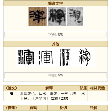
簡帛文字
字例:
3/3
其他
字例:
4/4
《說文》
解釋
部居
相關異體
渾
混流聲也。从水，軍聲。一曰：洿
水
下皃。
〔戶昆切〕
(230 / 230)
《廣韻》
頁碼
反切
註解