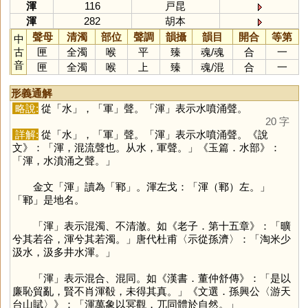
渾
116
戸昆
渾
282
胡本
聲母
清濁
部位
聲調
韻攝
韻目
開合
等第
中
古
匣
全濁
喉
平
臻
魂
/
魂
合
一
音
匣
全濁
喉
上
臻
魂
/
混
合
一
形義通解
略說:
從「
水
」，「
軍
」聲。「
渾
」表示水噴涌聲。
20 字
詳解:
從「
水
」，「
軍
」聲。「
渾
」表示水噴涌聲。《說
文》：「渾，混流聲也。从水，軍聲。」《玉篇．水部》：
「渾，水濆涌之聲。」
金文「
渾
」讀為「
鄆
」。渾左戈：「渾（鄆）左。」
「
鄆
」是地名。
「
渾
」表示混濁、不清澈。如《老子．第十五章》：「曠
兮其若谷，渾兮其若濁。」唐代杜甫〈示從孫濟〉：「淘米少
汲水，汲多井水渾。」
「
渾
」表示混合、混同。如《漢書．董仲舒傳》：「是以
廉恥貿亂，賢不肖渾殽，未得其真。」《文選．孫興公〈游天
台山賦〉》：「渾萬象以冥觀，兀同體於自然。」