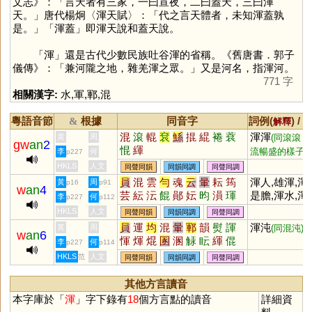
文志》：「言天者有三家，一曰宣夜，二曰蓋天，三曰渾
天。」唐代楊炯〈渾天賦〉：「代之言天體者，未知渾蓋孰
是。」「渾蓋」即渾天說和蓋天說。
「
渾
」還是古代少數民族吐谷渾的省稱。《舊唐書．郭子
儀傳》：「兼河隴之地，雜羌渾之眾。」又是河名，指渾河。
771 字
相關漢字:
水
,
軍
,
鄆
,
混
粵語音節
根據
同音字
詞例(
) /
&
解釋
備
混
滾
輥
袞
鯀
掍
緄
裷
蔉
渾渾
黃
周
(同滾滾，
gw
an
2
惃
緷
流暢盛的樣子)
李
何
p227
HKLS
人文
同聲同韻
同韻同調
同聲同調
員
混
雲
勻
魂
云
暈
耘
筠
渾人,雄渾,渾
黃
周
p16
p91
w
an
4
芸
紜
沄
餛
鄖
妘
昀
溳
琿
是膽,渾水,渾
李
何
p227
p112
篔
鋆
楎
眃
轋
繉
熉
棞
伝
厚,渾然,渾圓,
HKLS
人文
同聲同韻
同韻同調
同聲同調
鼲
餫
蕓
縜
澐
畇
渾天儀,渾水
員
運
均
混
暈
鄆
韻
熨
諢
渾沌
黃
周
(同混沌)
w
an
6
魚,渾然天成,
惲
煇
焜
圂
溷
觨
眃
緷
倱
李
何
p227
p114
渾噩噩
顐
掍
韗
餫
慁
HKLS
人文
范
同聲同韻
同韻同調
同聲同調
其他方言讀音
本字庫於「
渾
」字下錄有
18
個方言點的讀音
詳細資