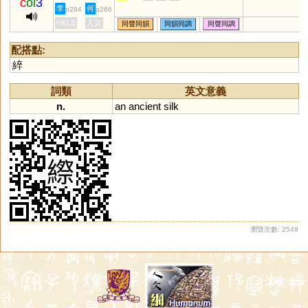
c
oi
3
李
何
p284
p266
HKLS
人文
同聲同韻
同韻同調
同聲同調
配搭點:
綷
詞類
英文意義
n.
an
ancient
silk
瀏覽次數: 2549