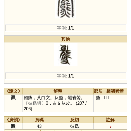
字例:
1/1
其他
字例:
1/1
《說文》
解釋
部居
相關異體
羆
如熊，黃白文。从熊，罷省聲。
熊
𦌲
𥀍
〔彼爲切〕
𥀍，古文从皮。
(207 /
206)
《廣韻》
頁碼
反切
註解
羆
43
彼爲