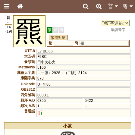
普
粵
网
羆
122
14
繁
簡
港
單讀音字
(19)
繁簡對應
繁
簡
罴
UTF-8
E7 BE 86
大五碼
F2BC
倉頡碼
田中戈心火
Matthews
5166
漢語大字典
（一版）2928；（二版）3124
康熙字典
878
Unicode
U+7F86
GB2312
四角號碼
6033.1
頻序 A/B
6855
5422
頻次 A/B
1
--
普通話
p
小篆