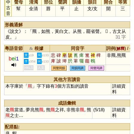
中
聲母
清濁
部位
聲調
韻攝
韻目
開合
等第
古
幫
全清
唇
平
止
支
/
支
開
三
音
形義通解
《說文》：「羆，如熊，黃白文。从熊，罷省聲。 𥀍，古文从
皮。」
31 字
粵語音節
根據
同音字
詞例(
) /
&
解釋
備
悲
碑
卑
陂
蓖
痺
篦
裨
椑
非羆,熊羆
黃
周
p19
p133
b
ei
1
庳
詖
埤
屄
萆
犤
藣
鵯
李
何
p354
p133
HKLS
人文
同聲同韻
同韻同調
同聲同調
其他方言讀音
本字庫於「
羆
」字下錄有
3
個方言點的讀音
詳細資
料
成語彙輯
老
羆
當道, 夢兆熊
羆
, 熊
羆
之祥, 非熊非
羆
, 熊
(5/18)
詳細資
羆
之士…
料
配搭點:
兆
,
貑