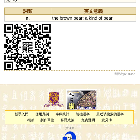
詞類
英文意義
n.
the
brown
bear
;
a
kind
of
bear
瀏覽次數: 8355
新手入門
使用凡例
字庫統計
隨機漢字
最近被搜索的漢字
鳴謝
製作單位
私隱政策
免責聲明
意見簿
（
管理員
）