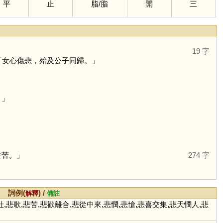
平
止
脂
/
脂
開
三
19 字
「女心傷悲，殆及公子同歸。」
。」
生苦。」
274 字
詞例(
) /
解釋
備註
悲壯,悲歌,悲苦,悲歡離合,悲從中來,悲憫,悲愴,悲喜交集,悲天憫人,悲