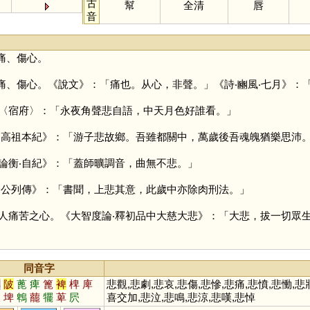
古
幫
全清
唇
音
痛、傷心。
痛、傷心。《說文》：「痛也。从心，非聲。」《詩‧豳風‧七月》：
〈宿府〉：「永夜角聲悲自語，中天月色好誰看。」
‧高祖本紀》：「游子悲故鄉。吾雖都關中，萬歲後吾魂魄猶樂思沛
論衡‧自紀》：「蓋師曠調音，曲無不悲。」
倉公列傳》：「書聞，上悲其意，此歲中亦除肉刑法。」
人痛苦之心。《大智度論‧釋初品中大慈大悲》：「大悲，拔一切眾
同音字
卑
陂
蓖
痺
篦
裨
椑
庳
悲觀,悲劇,悲哀,悲傷,悲慘,悲痛,悲憤,悲慟,
詖
埤
鵯
藣
犤
萆
屄
喜交加,悲泣,悲鳴,悲涼,悲嘆,悲悼