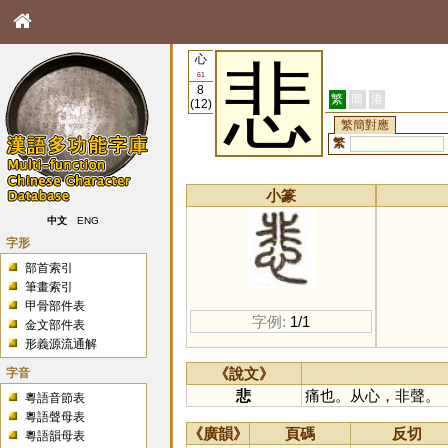
心
悲
61
8
繁
簡
港
(12)
繁簡對應
繁
小篆
中文
ENG
字形
部首索引
筆畫索引
甲骨部件表
字例:
1/1
金文部件表
形義源流通解
字音
《說文》
悲
痛也。从心，非聲。
粵語音節表
粵語聲母表
《廣韻》
頁碼
反切
粵語韻母表