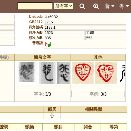
普
粵
Unicode
U+60B2
GB2312
1715
四角號碼
1133.1
頻序 A/B
1523
1185
頻次 A/B
835
553
普通話
b
i
件樹)
簡帛文字
其他
字例:
3/3
字例:
3/3
部居
相關異體
心
聲調
韻攝
韻目
開合
等第