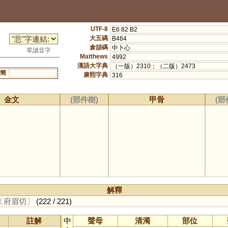
UTF-8
E6 82 B2
大五碼
B464
倉頡碼
中卜心
單讀音字
Matthews
4992
漢語大字典
（一版）2310；（二版）2473
簡
康熙字典
316
金文
(部件樹)
甲骨
(部
解釋
〔府眉切〕
(222 / 221)
註解
中
聲母
清濁
部位