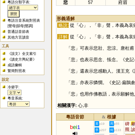
悲
57
府眉
粵語分類字表:
形義通解
粵語注音系統對照表
略說:
從「
心
」，「
非
」聲，本義為哀
[
聲母
|
韻母
|
聲調
]
普通話音節表
詳解:
從「
心
」，「
非
」聲，本義為哀
其他方言讀音
工具
「
悲
」可表示悲壯、悲涼。唐杜甫
《說文》全文索引
「
悲
」也表示思念、悵念。《史記
《讀史方輿紀要》
成語彙輯
「
悲
」還表示悲感動人。漢王充《
繁簡對照表
設定
「
悲
」亦表示憐憫。《史記‧扁鵲
冷僻字:
「
悲
」也用作佛教語，表示願解他
粵音系統:
相關漢字:
心
,
非
粵語音節
根據
&
碑
黃
周
p19
p55
b
ei
1
羆
李
何
p207
p133