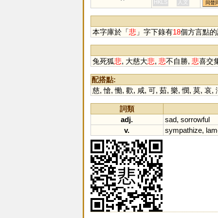
HKLS
人文
同聲
本字庫於「
悲
」字下錄有
18
個方言點的
兔死狐
悲
, 大慈大
悲
,
悲
不自勝,
悲
喜交
配搭點:
慈
,
愴
,
慟
,
歡
,
咸
,
可
,
茹
,
樂
,
憫
,
莫
,
哀
,
詞類
adj.
sad
,
sorrowful
v.
sympathize
,
lam