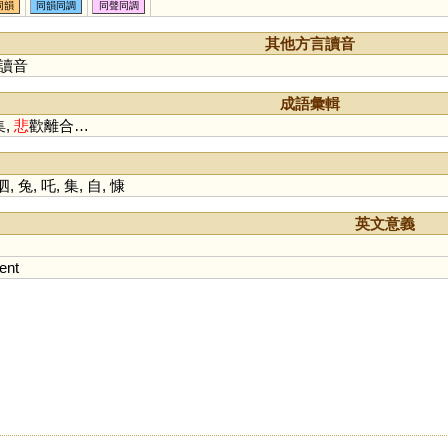
同韻
同韻同調
同聲同調
其他方言讀音
讀音
成語彙輯
集,
悲
歡離合…
泗
,
兔
,
吒
,
集
,
自
,
慷
英文意義
ent