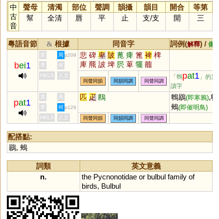
中
聲母
清濁
部位
聲調
韻攝
韻目
開合
等第
古
幫
全清
唇
平
止
支
/
支
開
三
音
粵語音節
根據
同音字
詞例(
) /
&
解釋
備
悲
碑
卑
陂
蓖
痺
篦
裨
椑
黃
周
p209
庳
羆
詖
埤
屄
萆
犤
藣
b
ei
1
李
何
p
at
1
HKLS
人文
「鵯
」的異
同聲同韻
同韻同調
同聲同調
讀字
匹
疋
鴄
鵯鶋
,鵯
黃
周
(即寒鴉)
p
at
1
鵊
(即催明鳥)
李
何
p129
HKLS
人文
同聲同韻
同韻同調
同聲同調
配搭點:
鶋
,
鵊
詞類
英文意義
n.
the
Pycnonotidae
or
bulbul
family
of
birds
,
Bulbul