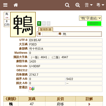
普
粵
鳥
鵯
196
8
繁
簡
港
異讀字
(19)
繁簡對應
繁
簡
鹎
UTF-8
E9 B5 AF
大五碼
F3ED
倉頡碼
竹十竹日火
Matthews
0
漢語大字典
（一版）4641；（二版）4947
康熙字典
1420
Unicode
U+9D6F
GB2312
四角號碼
2742.7
頻序 A/B
0
5422
頻次 A/B
0
--
普通話
b
i
《廣韻》
頁碼
反切
註解
鵯
47
府移