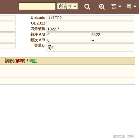
普
粵
Unicode
U+7FC2
GB2312
四角號碼
1822.7
頻序 A/B
0
5422
頻次 A/B
0
--
普通話
f
n
詞例(
) /
解釋
備註
瀏覽次數: 2568