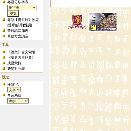
粵語分類字表:
粵語注音系統對照表
[
聲母
|
韻母
|
聲調
]
普通話音節表
其他方言讀音
工具
《說文》全文索引
《讀史方輿紀要》
成語彙輯
繁簡對照表
設定
冷僻字:
粵音系統: