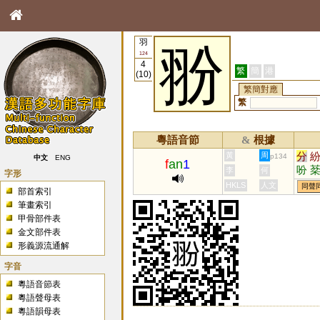
羽
翂
124
4
繁
簡
港
(10)
繁簡對應
繁
粵語音節
根據
&
分
黃
周
p134
中文
ENG
f
an
1
吩
李
何
字形
棼
HKLS
人文
同聲
部首索引
睧
筆畫索引
睯
甲骨部件表
金文部件表
形義源流通解
字音
粵語音節表
粵語聲母表
粵語韻母表