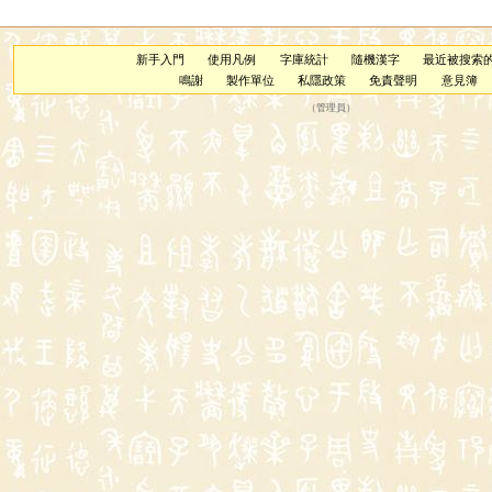
新手入門
使用凡例
字庫統計
隨機漢字
最近被搜索
鳴謝
製作單位
私隱政策
免責聲明
意見簿
（
管理員
）