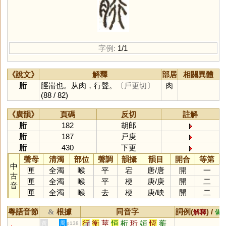
字例:
1/1
《說文》
解釋
部居
相關異體
胻
脛耑也。从肉，行聲。
〔戶更切〕
肉
(88 / 82)
《廣韻》
頁碼
反切
註解
胻
182
胡郎
胻
187
戸庚
胻
430
下更
聲母
清濁
部位
聲調
韻攝
韻目
開合
等第
中
匣
全濁
喉
平
宕
唐
/
唐
開
一
古
匣
全濁
喉
平
梗
庚
/
庚
開
二
音
匣
全濁
喉
去
梗
庚
/
映
開
二
粵語音節
根據
同音字
詞例(
) /
&
解釋
備
行
衡
莖
恒
桁
珩
姮
恆
蘅
黃
周
p138