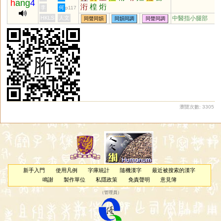
h
ang
4
洐
楻
烆
李
何
p117
HKLS
人文
中醫指小腿部
同聲同韻
同韻同調
同聲同調
瀏覽次數: 3305
新手入門
使用凡例
字庫統計
隨機漢字
最近被搜索的漢字
鳴謝
製作單位
私隱政策
免責聲明
意見簿
（
管理員
）