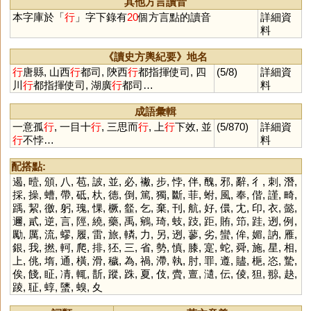
其他方言讀音
本字庫於「
行
」字下錄有
20
個方言點的讀音
詳細資
料
《讀史方輿紀要》地名
行
唐縣, 山西
行
都司, 陝西
行
都指揮使司, 四
(5/8)
詳細資
川
行
都指揮使司, 湖廣
行
都司…
料
成語彙輯
一意孤
行
, 一目十
行
, 三思而
行
, 上
行
下效, 並
(5/870)
詳細資
行
不悖…
料
配搭點:
遏
,
曀
,
頒
,
八
,
苞
,
詖
,
並
,
必
,
襒
,
步
,
悖
,
伴
,
醜
,
邪
,
辭
,
彳
,
刺
,
潛
,
採
,
操
,
螬
,
帶
,
砥
,
杕
,
德
,
倒
,
篤
,
獨
,
斷
,
菲
,
蚹
,
風
,
奉
,
偕
,
謹
,
畸
,
踽
,
絜
,
徼
,
躬
,
瑰
,
惈
,
橛
,
韰
,
乞
,
棄
,
刊
,
航
,
好
,
儇
,
冘
,
印
,
衣
,
懿
,
邇
,
貳
,
逆
,
言
,
陘
,
繞
,
藥
,
禹
,
鵷
,
琦
,
蚑
,
跂
,
距
,
賄
,
笻
,
跬
,
迾
,
例
,
勵
,
厲
,
流
,
蟉
,
履
,
雷
,
旅
,
轔
,
力
,
另
,
迾
,
蓼
,
劣
,
蠻
,
侔
,
媚
,
訥
,
雁
,
銀
,
我
,
撚
,
軻
,
爬
,
排
,
狉
,
三
,
省
,
勢
,
慎
,
膝
,
寔
,
蛇
,
舜
,
施
,
星
,
相
,
上
,
佻
,
堶
,
通
,
橫
,
滑
,
穢
,
為
,
禍
,
滯
,
執
,
肘
,
罪
,
遵
,
贐
,
梔
,
恣
,
騺
,
俟
,
餞
,
眐
,
凊
,
輒
,
斮
,
蹤
,
跦
,
夏
,
伎
,
賮
,
亶
,
瀢
,
伝
,
倰
,
狚
,
翞
,
赽
,
踜
,
聇
,
蜳
,
螴
,
螑
,
夊