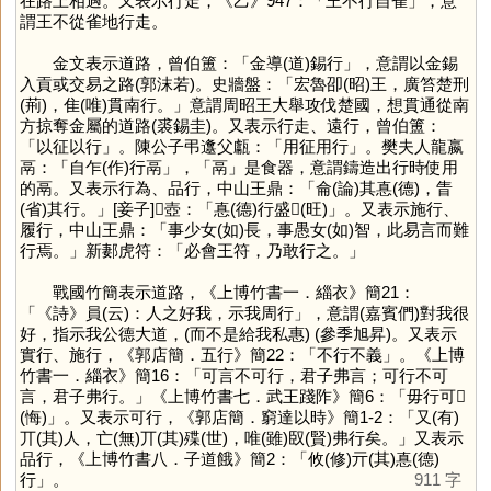
在路上相遇。又表示行走，《乙》947：「王不行自雀」，意
謂王不從雀地行走。
金文表示道路，曾伯簠：「金導(道)錫行」，意謂以金錫
入貢或交易之路(郭沫若)。史牆盤：「宏魯卲(昭)王，廣笞楚刑
(荊)，隹(唯)貫南行。」意謂周昭王大舉攻伐楚國，想貫通從南
方掠奪金屬的道路(裘錫圭)。又表示行走、遠行，曾伯簠：
「以征以行」。陳公子弔邍父甗：「用征用行」。樊夫人龍嬴
鬲：「自乍(作)行鬲」，「
鬲
」是食器，意謂鑄造出行時使用
的鬲。又表示行為、品行，中山王鼎：「侖(論)其惪(德)，眚
(省)其行。」[妾子]𧊒壺：「惪(德)行盛𡉚(旺)」。又表示施行、
履行，中山王鼎：「事少女(如)長，事愚女(如)智，此易言而難
行焉。」新郪虎符：「必會王符，乃敢行之。」
戰國竹簡表示道路，《上博竹書一．緇衣》簡21：
「《詩》員(云)：人之好我，示我周行」，意謂(嘉賓們)對我很
好，指示我公德大道，(而不是給我私惠) (參季旭昇)。又表示
實行、施行，《郭店簡．五行》簡22：「不行不義」。《上博
竹書一．緇衣》簡16：「可言不可行，君子弗言；可行不可
言，君子弗行。」《上博竹書七．武王踐阼》簡6：「毋行可𢘓
(悔)」。又表示可行，《郭店簡．窮達以時》簡1-2：「又(有)
丌(其)人，亡(無)丌(其)殜(世)，唯(雖)臤(賢)弗行矣。」又表示
品行，《上博竹書八．子道餓》簡2：「攸(修)亓(其)惪(德)
行」。
911 字