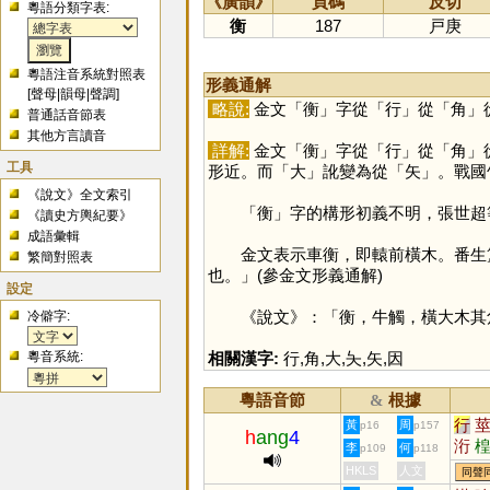
《廣韻》
頁碼
反切
粵語分類字表:
衡
187
戸庚
粵語注音系統對照表
形義通解
[
聲母
|
韻母
|
聲調
]
略說:
金文「
衡
」字從「
行
」從「
角
」
普通話音節表
其他方言讀音
詳解:
金文「
衡
」字從「
行
」從「
角
」
工具
形近。而「
大
」訛變為從「
矢
」。戰國
《說文》全文索引
「
衡
」字的構形初義不明，張世超
《讀史方輿紀要》
成語彙輯
金文表示車衡，即轅前橫木。番生簋
繁簡對照表
也。」(參金文形義通解)
設定
《說文》：「衡，牛觸，橫大木其角。
冷僻字:
粵音系統:
相關漢字:
行
,
角
,
大
,
夨
,
矢
,
因
粵語音節
根據
&
行
黃
周
p16
p157
h
ang
4
洐
李
何
p109
p118
HKLS
人文
同聲