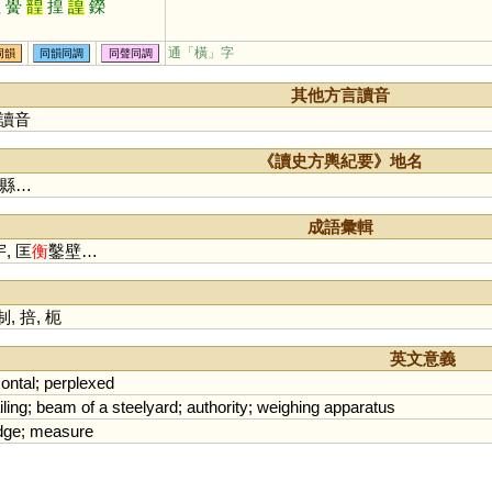
喤
黌
韹
揘
諻
鑅
通「橫」字
同韻
同韻同調
同聲同調
其他方言讀音
讀音
《讀史方輿紀要》地名
縣…
成語彙輯
, 匡
衡
鑿壁…
制
,
掊
,
枙
英文意義
zontal
;
perplexed
iling
;
beam
of
a
steelyard
;
authority
;
weighing
apparatus
dge
;
measure