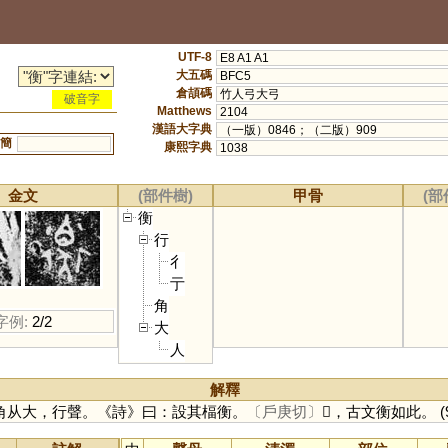
UTF-8
E8 A1 A1
大五碼
BFC5
倉頡碼
竹人弓大弓
破音字
Matthews
2104
漢語大字典
（一版）0846；（二版）909
簡
康熙字典
1038
金文
(部件樹)
甲骨
(部
衡
行
彳
亍
角
字例:
2/2
大
人
解釋
角从大，行聲。《詩》曰：設其楅衡。
〔戶庚切〕
𡙏，古文衡如此。
(