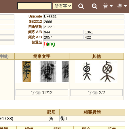
普
粵
Unicode
U+8861
GB2312
2666
四角號碼
2122.1
頻序 A/B
944
1361
頻次 A/B
2057
422
普通話
h
ng
件樹)
簡帛文字
其他
字例:
12/12
字例:
2/2
部居
相關異體
94 / 88)
角
𧗾
𡙏