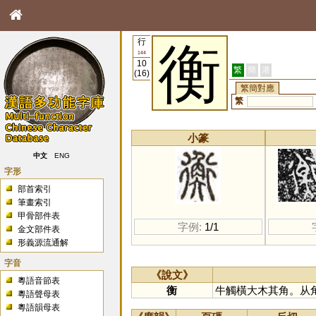
行
衡
144
10
繁
簡
港
(16)
繁簡對應
繁
小篆
中文
ENG
字形
部首索引
筆畫索引
甲骨部件表
字例:
1/1
金文部件表
形義源流通解
字音
《說文》
粵語音節表
衡
牛觸橫大木其角。从
粵語聲母表
粵語韻母表