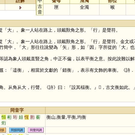
註解
中
聲母
清濁
部位
古
匣
全濁
喉
音
從「
大
」。象一人站在路上，頭戴獸角之形。「
行
」是聲符。
從「
大
」。象一人站在路上，頭戴獸角之形。「
行
」是聲符。金文或
竹簡中，「
大
」形往往訛變為「
矢
」形，如「
因
」字所從的「
大
」也
等認為象人頭戴直豎之角，中正不偏，以表平衡之意。按此說難以解
：「逪衡」，相當於文獻的「錯衡」，表示有文飾的車衡。《詩．
从角从大，行聲。《詩》曰：『設其楅衡。』𡙏，古文衡如此。
同音字
莖
恒
桁
珩
姮
恆
胻
蘅
衡山,衡量,平衡,均衡
楻
烆
同韻
同韻同調
同聲同調