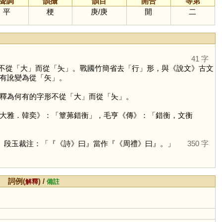
聲調
韻攝
韻目
開合
等第
平
梗
庚
/
庚
開
二
41 字
不從「
大
」而從「
夨
」。戰國竹簡省去「
行
」形，與《說文》古文
有訛變為從「
矢
」。
釋為何有的字形不從「
大
」而從「
夨
」。
大雅．韓奕》：「簟茀錯衡」，毛亨《傳》：「錯衡，文衡
」段玉裁注：「『《詩》曰』當作『《周禮》曰』。」
350 字
詞例(
) /
解釋
備註