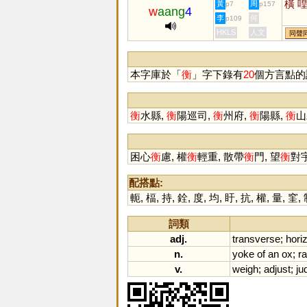
橫
黃
周
p7
p157
w
aang
4
李
何
p109
HKLS
人文
同聲
本字庫於「
衡
」字下錄有
20
個方言點的
衡
水縣,
衡
陽巡司,
衡
州府,
衡
陽縣,
衡
山
困心
衡
慮, 權
衡
輕重, 散帶
衡
門, 望
衡
對宇
配搭點:
軛
,
楅
,
持
,
銓
,
度
,
均
,
盱
,
抗
,
權
,
量
,
窐
,
詞類
adj.
transverse
;
hori
n.
yoke
of
an
ox
;
ra
v.
weigh
;
adjust
;
ju